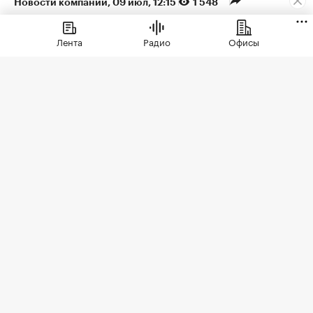
Новости компаний
⁠,
09 июл, 12:15
1 548
ЖК «Светский лес» от ГК
Лента
Радио
Офисы
ТОЧНО стал лидером по
продажам на рынке
В Сочи определился новый лидер
первичного рынка жилья. ЖК бизнес-
класса «Светский лес» от ГК ТОЧНО
занял первое место по количеству
сделок в 2026 году