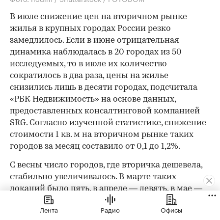
В июле снижение цен на вторичном рынке
жилья в крупных городах России резко
замедлилось. Если в июне отрицательная
динамика наблюдалась в 20 городах из 50
исследуемых, то в июле их количество
сократилось в два раза, цены на жилье
снизились лишь в десяти городах, подсчитала
«РБК Недвижимость» на основе данных,
предоставленных консалтинговой компанией
SRG. Согласно изученной статистике, снижение
стоимости 1 кв. м на вторичном рынке таких
городов за месяц составило от 0,1 до 1,2%.
С весны число городов, где вторичка дешевела,
стабильно увеличивалось. В марте таких
локаций было пять,
в апреле — девять,
в мае —
12
. В июне снижение цен на готовое жилье
Лента
Радио
Офисы
зафиксировали уже в 20 городах.