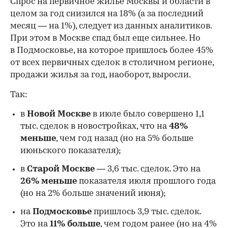
Спрос на первичное жилье Москвы и области в
целом за год снизился на 18%
(а за последний
месяц — на 1%), следует из данных аналитиков.
При этом в Москве спад был еще сильнее. Но
в Подмосковье, на которое пришлось более 45%
от всех первичных сделок в столичном регионе,
продажи жилья за год, наоборот, выросли.
Так:
в
Новой Москве
в июле было совершено 1,1
тыс. сделок в новостройках, что на
48%
меньше
, чем год назад (но на 5% больше
июньского показателя);
в
Старой Москве
— 3,6 тыс. сделок. Это на
26%
меньше
показателя июля прошлого года
00:00
/
00:00
(но на 2% больше значений июня);
на
Подмосковье
пришлось 3,9 тыс. сделок.
Это на
11% больше
, чем годом ранее (но на 4%