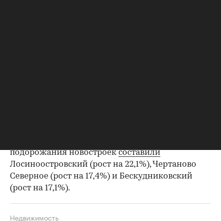
Бабушкинский /
474,4
+11,3%
СВАО
Таганский / ЦАО
1 660,1
+7,5%
Строгино / СЗАО
530,4
+7,4%
Солнцево / ЗАО
459,2
+6,9%
Коптево / САО
367,6
+6,2%
Источник: bnMAP.pro
Во втором квартале 2026 года лидирующую
тройку районов Старой Москвы по темпам
подорожания новостроек
составили
Лосиноостровский (рост на 22,1%), Чертаново
Северное (рост на 17,4%) и Бескудниковский
(рост на 17,1%).
Недвижимость