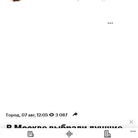
Город
⁠,
07 авг, 12:05
3 087
В Москве выбрали лучшие
градостроительные