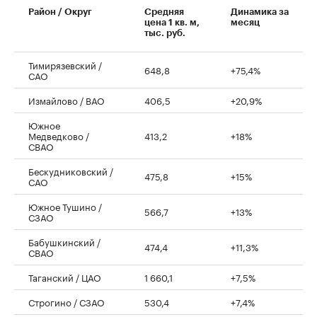
Район / Округ
Средняя
Динамика за
цена 1 кв. м,
месяц
тыс. руб.
Тимирязевский /
648,8
+75,4%
САО
Измайлово / ВАО
406,5
+20,9%
Южное
Медведково /
413,2
+18%
СВАО
Бескудниковский /
475,8
+15%
САО
Южное Тушино /
566,7
+13%
СЗАО
Бабушкинский /
474,4
+11,3%
СВАО
Таганский / ЦАО
1 660,1
+7,5%
Строгино / СЗАО
530,4
+7,4%