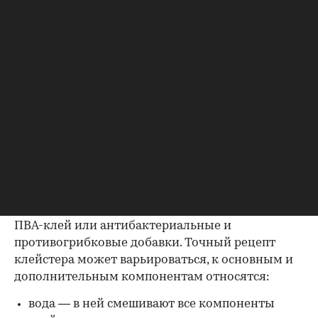
оконных рамах;
в садоводстве в качестве одного из
компонентов для
побелки деревьев
— в ней
он выступает фиксатором, обеспечивая
лучшее сцепление раствора с корой.
Как сварить клейстер
Клейстер готовят путем варки. Основные
ингредиенты состава — вода и любые добавки,
обеспечивающие фиксацию. Обычно ими
выступают натуральные компоненты: крахмал
или мука. Раствор можно усилить, введя в него
ПВА-клей или антибактериальные и
противогрибковые добавки. Точный рецепт
клейстера может варьироваться, к основным и
дополнительным компонентам относятся:
вода — в ней смешивают все компоненты