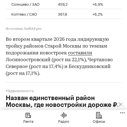
Солнцево / ЗАО
459,2
+6,9%
Коптево / САО
367,6
+6,2%
Источник: bnMAP.pro
Во втором квартале 2026 года лидирующую
тройку районов Старой Москвы по темпам
подорожания новостроек
составили
Лосиноостровский (рост на 22,1%), Чертаново
Северное (рост на 17,4%) и Бескудниковский
(рост на 17,1%).
Недвижимость
Назван единственный район
Москвы, где новостройки дороже ₽3
млн за кв. м
Лента
Радио
Офисы