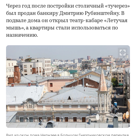
Через год после постройки столичный «тучерез»
был продан банкиру Дмитрию Рубинштейну. В
подвале дома он открыл театр-кабаре «Летучая
мышь», а квартиры стали использоваться по
назначению.
Вид из окон дома Нирнзее в Большом Гнездниковском переулке.