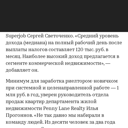
В публикуемых вакансиях агентов по
недвижимости работодатели не афишируют
информацию о размере окладной части,
рассказывает специалист пресс-службы
Superjob Сергей Светоченко. «Средний уровень
дохода (медиана) на полный рабочий день после
00:00
/
00:00
выплаты налогов составляет 120 тыс. руб. в
месяц. Наиболее высокий доход предлагается в
сегменте коммерческой недвижимости», —
добавляет он.
Минимум для заработка риелтором-новичком
при системной и целенаправленной работе — 1
млн руб. в год, уверен руководитель отдела
продаж квартир департамента жилой
недвижимости Penny Lane Realty Илья
Прогоннов. «Не так давно мы набирали в
команду людей. Из десяти человек за два года