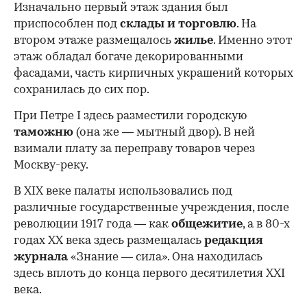
Изначально первый этаж здания был
приспособлен под
склады и
торговлю
. На
втором этаже размещалось
жилье
. Именно этот
этаж обладал богаче декорированными
фасадами, часть кирпичных украшений которых
сохранилась до сих пор.
При Петре I здесь разместили городскую
таможню
(она же — мытный двор). В ней
взимали плату за переправу товаров через
Москву-реку.
В XIX веке палаты использовались под
различные государственные учреждения, после
революции 1917 года — как
общежитие
, а в 80-х
годах XX века здесь размещалась
редакция
журнала
«Знание — сила». Она находилась
здесь вплоть до конца первого десятилетия XXI
века.