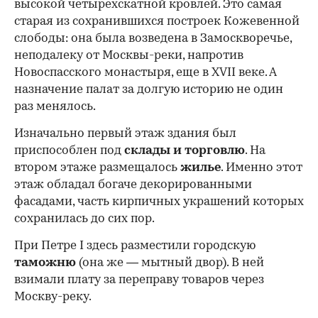
высокой четырехскатной кровлей. Это самая
старая из сохранившихся построек Кожевенной
слободы: она была возведена в Замоскворечье,
неподалеку от Москвы-реки, напротив
Новоспасского монастыря, еще в XVII веке. А
назначение палат за долгую историю не один
раз менялось.
Изначально первый этаж здания был
приспособлен под
склады и
торговлю
. На
втором этаже размещалось
жилье
. Именно этот
этаж обладал богаче декорированными
фасадами, часть кирпичных украшений которых
сохранилась до сих пор.
При Петре I здесь разместили городскую
таможню
(она же — мытный двор). В ней
взимали плату за переправу товаров через
Москву-реку.