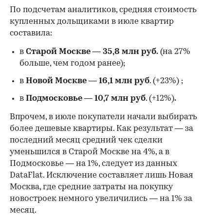
По подсчетам аналитиков, средняя стоимость
купленных дольщиками в июле квартир
составила:
в
Старой Москве
—
35,8 млн руб.
(на 27%
больше, чем годом ранее);
в
Новой Москве
—
16,1 млн руб
. (+23%)
;
в
Подмосковье
—
10,7 млн руб
. (+12%)
.
Впрочем, в июле покупатели начали выбирать
более дешевые квартиры. Как результат — за
последний месяц средний чек сделки
уменьшился в Старой Москве на 4%, а в
Подмосковье — на 1%, следует из данных
DataFlat. Исключение составляет лишь Новая
Москва, где средние затраты на покупку
новостроек немного увеличились — на 1% за
месяц.