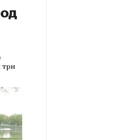
род
е
 три