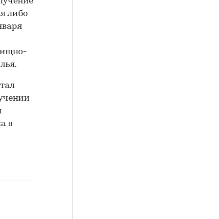
олучение
я либо
нваря
лищно-
лья.
итал
учении
я
а в