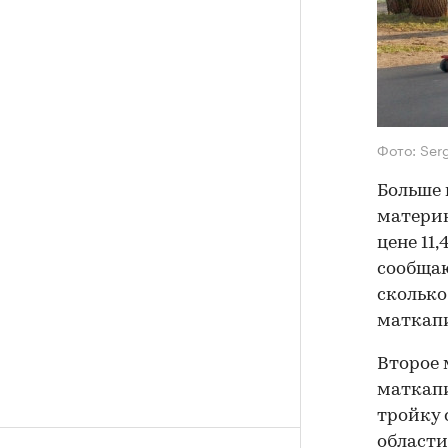
Фото: Ser
Больше 
материн
цене 11,
сообщаю
сколько
маткапи
Второе 
маткапи
тройку 
области