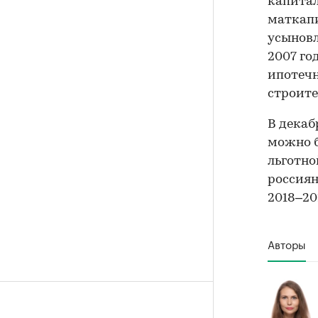
капитал
маткапи
усыновл
2007 го
ипотечн
строите
В декаб
можно 
льготно
россиян
2018–20
Авторы