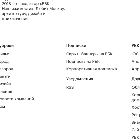
2018-го - редактор «РБК-
Недвижимости». Любит Москву,
архитектуру, дизайн и
приключения.
убрики
Подписки
РБК
илье
Скрыть баннеры на РБК
iOS
ород
Подписка на РБК
And
агород
Корпоративная подписка
AppG
еньги
Уведомления
Дру
изайн
RSS
Обл
нения
Кор
овости компаний
дом
ом
Хос
Рег
Зна
Сайт
РБК