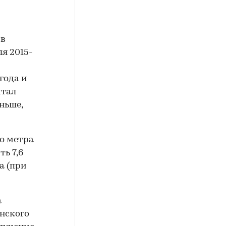
 в
ля 2015-
года и
итал
ньше,
го метра
ь 7,6
да (при
а
нского