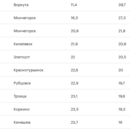
Воркута
11,4
39,7
Мончегорск
16,5
27,3
Мончегорск
20,8
21,8
Киселевск
21,8
20,8
Златоуст
22
20,5
Краснотурьинск
22,6
20
Рубцовск
22,9
19,7
Троицк
23,1
19,6
Коркино
23,5
19,3
Кинешма
23,7
19