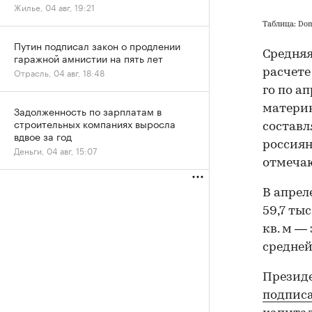
Жилье, 04 авг, 19:21
Таблица: Do
Путин подписал закон о продлении
Средняя
гаражной амнистии на пять лет
Отрасль, 04 авг, 18:48
расчете
го по ап
материн
Задолженность по зарплатам в
строительных компаниях выросла
составл
вдвое за год
россиян
Деньги, 04 авг, 15:07
отмечаю
В апрел
59,7 ты
кв. м — 
средней 
Президе
подписа