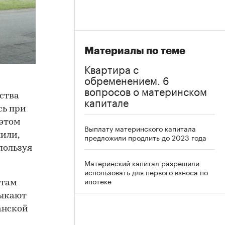
Материалы по теме
Квартира с
обременением. 6
вопросов о материнском
ства
капитале
сь при
 этом
Выплату материнского капитала
или,
предложили продлить до 2023 года
пользуя
Материнский капитал разрешили
использовать для первого взноса по
ипотеке
 там
мыкают
анской