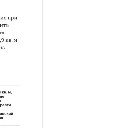
ия при
пить
».
9 кв. м
 из
 кв. м,
ые
о
рести
инский
ал