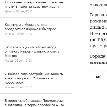
Кто из пенсионеров имеет право не
«квадра
платить налог за квартиру и дачу
Деньги, 05 авг, 12:15
Горазд
рождени
Квартиры в Москве стали
лишь 2,3
продаваться дороже и быстрее
Жилье, 05 авг, 11:29
Немноги
(по 115,
пресс-р
Эксперты оценили объем ввода
элитного и премиального жилья в
Москве
Города
Город, 05 авг, 10:53
маткап
С начала года застройщики Москвы
вывели на рынок 2,6 млн кв. м
№
новостроек
Жилье, 05 авг, 10:11
В престижной локации Подмосковья
выставили на торги поселок за ₽190