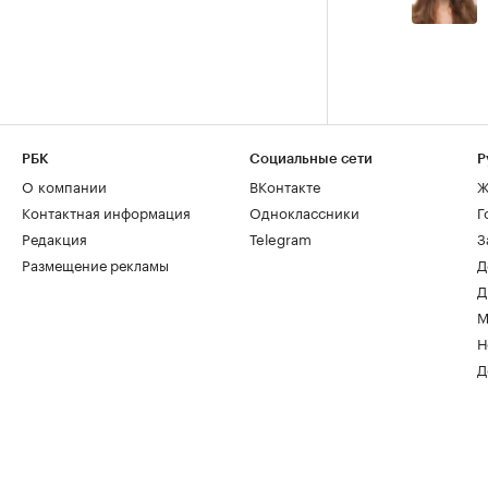
РБК
Социальные сети
Р
О компании
ВКонтакте
Ж
Контактная информация
Одноклассники
Г
Редакция
Telegram
З
Размещение рекламы
Д
Д
М
Н
Д