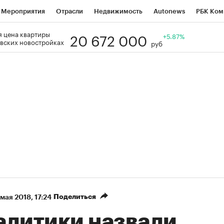
Мероприятия
Отрасли
Недвижимость
Autonews
РБК Ком
20 672 000
 цена квартиры
Образование
РБК Курсы
РБК Life
Тренды
+5.87%
Визионеры
Н
вских новостройках
руб
Дискуссионный клуб
Исследования
Кредитные рейтинги
Фр
Спецпроекты
Проверка контрагентов
Политика
Экономи
к наличной валюты
Поделиться
 мая 2018, 17:24
алитики назвали