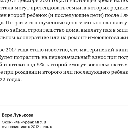
а до 31 декабря 2021 года. В настоящее время на п
тала могут претендовать семьи, в которых родилс
ен второй ребенок (и последующие дети) после 1 я
да. Потратить полученные деньги можно на оплату
ого займа, строительство дома, выплату пая в жи
льном кооперативе или на ремонт имеющегося жи
ре 2017 года стало известно, что материнский кап
будет
потратить на первоначальный взнос
при пол
й ипотеки под 6%, которой смогут воспользоватьс
е при рождении второго или последующего ребенк
22 годах.
Вера Лунькова
Окончила журфак МГУ. В
журналистике с 2012 года, с