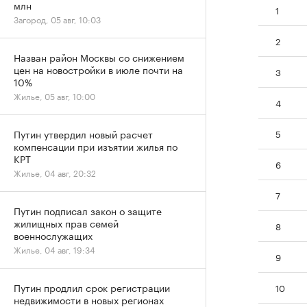
млн
1
Загород, 05 авг, 10:03
2
Назван район Москвы со снижением
цен на новостройки в июле почти на
3
10%
Жилье, 05 авг, 10:00
4
5
Путин утвердил новый расчет
компенсации при изъятии жилья по
КРТ
6
Жилье, 04 авг, 20:32
7
Путин подписал закон о защите
жилищных прав семей
8
военнослужащих
Жилье, 04 авг, 19:34
9
Путин продлил срок регистрации
10
недвижимости в новых регионах