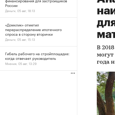
финансирования для застройщиков
России
на
Деньги, 05 авг, 18:13
для
«Домклик» отметил
перераспределение ипотечного
ма
спроса в сторону вторички
Деньги, 05 авг, 15:13
В 201
Гибель рабочего на стройплощадке:
могут
когда отвечает руководитель
года 
Мнения, 05 авг, 13:29