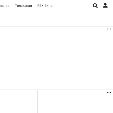
пании
Телеканал
РБК Вино
ациональные проекты
Город
аншизы
Газета
ка
Бизнес