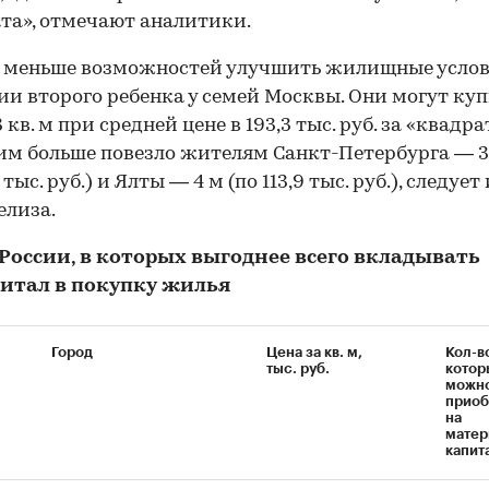
та», отмечают аналитики.
о меньше возможностей улучшить жилищные услов
и второго ребенка у семей Москвы. Они могут ку
 кв. м при средней цене в 193,3 тыс. руб. за «квадрат
м больше повезло жителям Санкт-Петербурга — 3,
6 тыс. руб.) и Ялты — 4 м (по 113,9 тыс. руб.), следует
елиза.
 России, в которых выгоднее всего вкладывать
итал в покупку жилья
Город
Цена за кв. м,
Кол-во
тыс. руб.
котор
можн
приоб
на
матер
капит