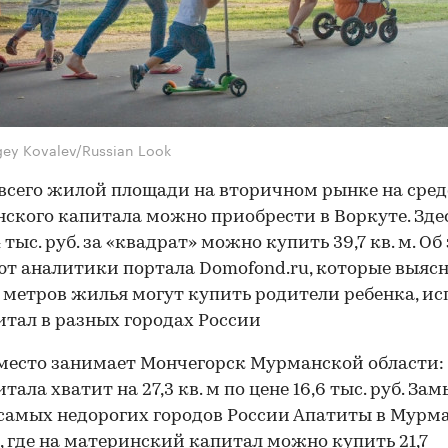
gey Kovalev/Russian Look
всего жилой площади на вторичном рынке на сред
ского капитала можно приобрести в Воркуте. Зде
4 тыс. руб. за «квадрат» можно купить 39,7 кв. м. Об
т аналитики портала Domofond.ru, которые выясн
 метров жилья могут купить родители ребенка, ис
тал в разных городах России
место занимает Мончегорск Мурманской области:
тала хватит на 27,3 кв. м по цене 16,6 тыс. руб. За
самых недорогих городов России Апатиты в Мурм
, где на материнский капитал можно купить 21,7