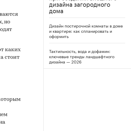
дизайна загородного
дома
ываются
, но
Дизайн постирочной комнаты в доме
ходят
и квартире: как спланировать и
оформить
от каких
Тактильность, вода и дофамин:
ключевые тренды ландшафтного
а стоит
дизайна — 2026
 которым
нем
на