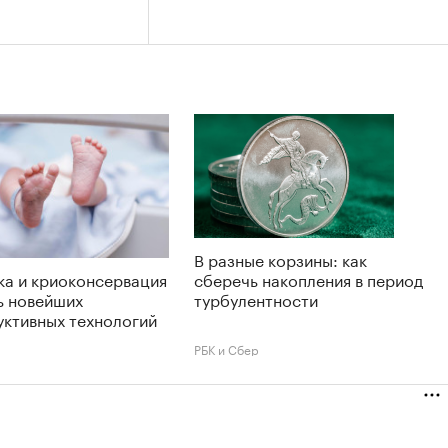
В разные корзины: как
ка и криоконсервация
сберечь накопления в период
ь новейших
турбулентности
уктивных технологий
РБК и Сбер