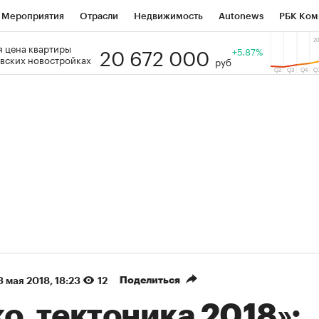
Мероприятия
Отрасли
Недвижимость
Autonews
РБК Ком
20 672 000
 цена квартиры
 РБК
РБК Образование
РБК Курсы
РБК Life
+5.87%
Тренды
Виз
вских новостройках
руб
ь
Крипто
РБК Бизнес-среда
Дискуссионный клуб
Исследо
зета
Спецпроекты СПб
Конференции СПб
Спецпроекты
кономика
Бизнес
Технологии и медиа
Финансы
Рынок на
(+86,13%)
(+31,68%)
 ₽5 450
АФК «Система» ₽12
Купить
оз ПСБ к 29.07.27
прогноз БКС к 15.07.27
Поделиться
3 мая 2018, 18:23
12
о_тектоника 2018»: