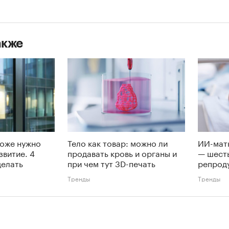
акже
тоже нужно
Тело как товар: можно ли
ИИ-мат
звитие. 4
продавать кровь и органы и
— шест
делать
при чем тут 3D-печать
репрод
Тренды
Тренды