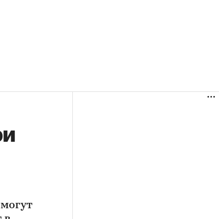
ри
 могут