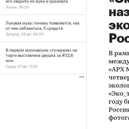
его сварить из муки и крахмала
Жилье, 09:00
на
эк
Луковая муха: почему появляется, как
от нее избавиться, 5 средств
Загород, 08 авг, 09:00
Ро
В первом московском «тучерезе» на
В рам
торги выставлена двушка за ₽32,6
млн
между
Город, 07 авг, 17:20
«АРХ 
четве
эколо
«Эко_
году б
Росси
фотог