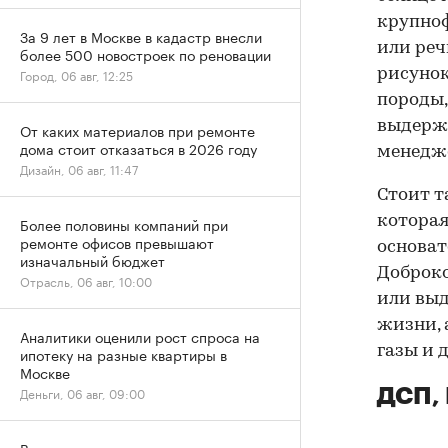
крупноф
За 9 лет в Москве в кадастр внесли
или реч
более 500 новостроек по реновации
рисунок
Город, 06 авг, 12:25
породы,
выдержи
От каких материалов при ремонте
дома стоит отказаться в 2026 году
менедж
Дизайн, 06 авг, 11:47
Стоит т
которая
Более половины компаний при
ремонте офисов превышают
основат
изначальный бюджет
Доброко
Отрасль, 06 авг, 10:00
или выд
жизни, 
Аналитики оценили рост спроса на
газы и 
ипотеку на разные квартиры в
Москве
Деньги, 06 авг, 09:00
ДСП,