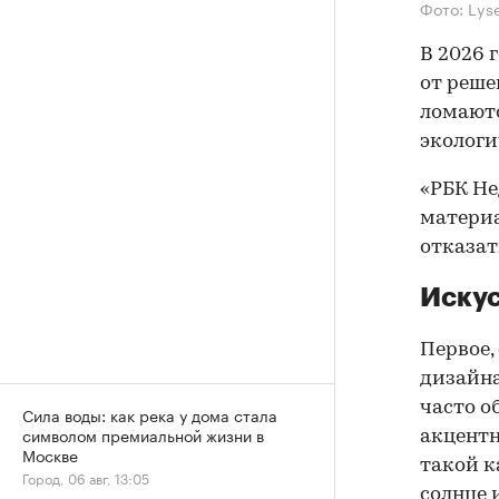
Фото: Lys
В 2026 
от реше
ломаютс
экологи
«РБК Не
материа
отказать
Искус
Первое,
дизайна
часто о
Сила воды: как река у дома стала
символом премиальной жизни в
акцентн
Москве
такой к
Город, 06 авг, 13:05
солнце 