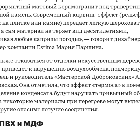
орматный матовый керамогранит под травертин,
ной камень. Современный карвинг-эффект (релье
 на плитке или камне) передает легкую шероховат
 а сам материал не теряет вид десятилетиями,
вая любые капризы погоды», — говорит дизайнер
ер компании Estima Мария Паршина.
00:00
/
00:00
акже отказаться от отделки искусственным дерев
 приведет к нарушению воздухообмена, подчеркн
ель и руководитель «Мастерской Доброковских» А
вская. Она отметила, что эффект «термоса» в по
еление конденсата будут нарушать привычный об
а некоторые материалы при перегреве могут выде
другие опасные летучие соединения.
 ПВХ и МДФ