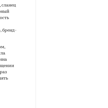
 сланец
фный
ость
, бренд-
ом,
ула
нна
мещении
раз
лять