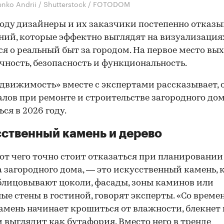
enko Andrii / Shutterstock / FOTODOM
году дизайнеры и их заказчики постепенно отказ
ний, которые эффектно выглядят на визуализациях
я о реальный быт за городом. На первое место вы
чность, безопасность и функциональность.
движимость» вместе с экспертами рассказывает, 
лов при ремонте и строительстве загородного дом
ся в 2026 году.
ственный камень и дерево
 от чего точно стоит отказаться при планировании
 загородного дома, — это искусственный камень,
блицовывают цоколи, фасады, зоны каминов или
ые стены в гостиной, говорят эксперты. «Со време
амень начинает крошиться от влажности, блекнет 
и выглядит как бутафория. Вместо него в тренде