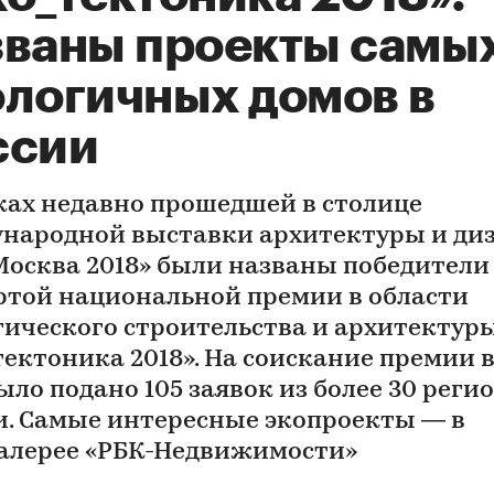
званы проекты самы
ологичных домов в
ссии
ках недавно прошедшей в столице
народной выставки архитектуры и ди
Москва 2018» были названы победители
ртой национальной премии в области
гического строительства и архитектур
тектоника 2018». На соискание премии в
ыло подано 105 заявок из более 30 реги
и. Самые интересные экопроекты — в
алерее «РБК-Недвижимости»