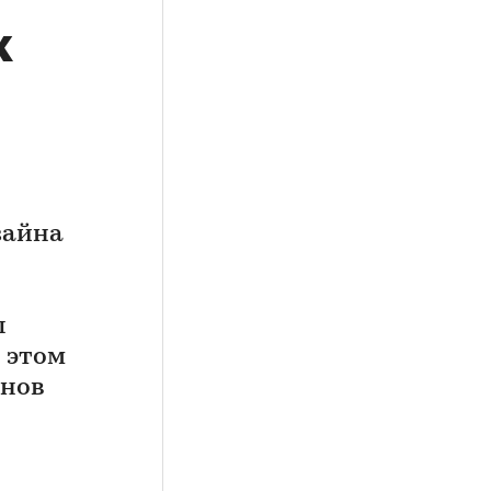
х
зайна
ы
 этом
онов