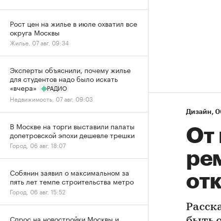
Рост цен на жилье в июле охватил все
округа Москвы
Жилье, 07 авг, 09:34
Эксперты объяснили, почему жилье
для студентов надо было искать
«вчера»
РАДИО
Недвижимость, 07 авг, 09:03
Дизайн
⁠,
0
В Москве на торги выставили палаты
От
допетровской эпохи дешевле трешки
Город, 06 авг, 18:07
ре
Собянин заявил о максимальном за
отк
пять лет темпе строительства метро
Город, 06 авг, 15:52
Расск
Спрос на новостройки Москвы и