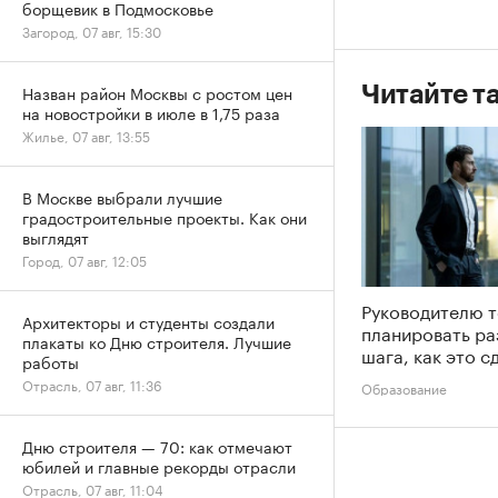
борщевик в Подмосковье
Загород, 07 авг, 15:30
Назван район Москвы с ростом цен
Читайте т
на новостройки в июле в 1,75 раза
Жилье, 07 авг, 13:55
В Москве выбрали лучшие
градостроительные проекты. Как они
выглядят
Город, 07 авг, 12:05
Руководителю 
Архитекторы и студенты создали
планировать ра
плакаты ко Дню строителя. Лучшие
шага, как это с
работы
Отрасль, 07 авг, 11:36
Образование
Дню строителя — 70: как отмечают
юбилей и главные рекорды отрасли
Отрасль, 07 авг, 11:04