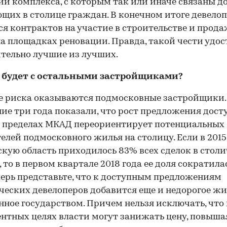
и комплекса, с которым так или иначе связаны д
щих в столице граждан. В конечном итоге девело
я контрактов на участие в строительстве и прода
а площадках реновации. Правда, такой чести удос
тельно лучшие из лучших.
о будет с остальными застройщиками?
е риска оказываются подмосковные застройщики.
ие три года показали, что рост предложения дост
 пределах МКАД переориентирует потенциальных
елей подмосковного жилья на столицу. Если в 2015
кую область приходилось 83% всех сделок в стол
, то в первом квартале 2018 года ее доля сократила
перь представьте, что к доступным предложениям
еских девелоперов добавится еще и недорогое жи
нное государством. Причем нельзя исключать, что 
нтных целях власти могут занижать цену, повыша