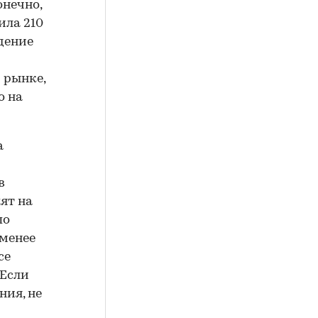
онечно,
ила 210
едение
 рынке,
о на
а
в
ят на
по
 менее
се
 Если
ния, не