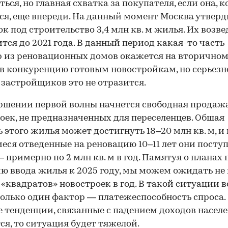
ться, но главная схватка за покупателя, если она, к
ся, еще впереди. На данный момент Москва утверд
к под строительство 3,4 млн кв. м жилья. Их возв
тся до 2021 года. В данный период какая-то часть
 из реновационных домов окажется на вторичном
в конкуренцию готовым новостройкам, но серьезн
 застройщиков это не отразится.
ршении первой волны начнется свободная продаж
оек, не предназначенных для переселенцев. Общая
 этого жилья может достигнуть 18–20 млн кв. м, и 
еся отведенные на реновацию 10–11 лет они поступ
 примерно по 2 млн кв. м в год. Памятуя о планах 
ю ввода жилья к 2025 году, мы можем ожидать не
 «квадратов» новостроек в год. В такой ситуации в
олько один фактор — платежеспособность спроса.
 тенденции, связанные с падением доходов населе
ся, то ситуация будет тяжелой.