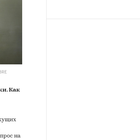
BRE
ки. Как
екущих
х
прос на