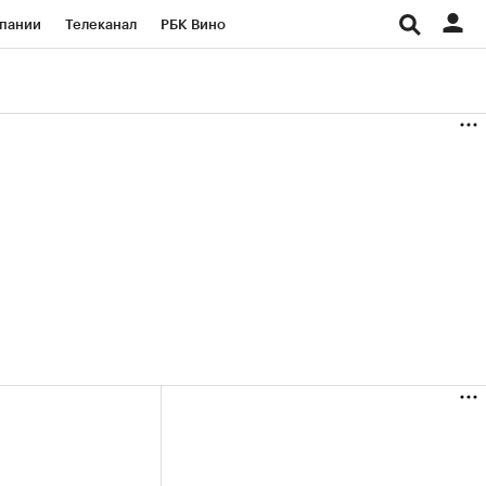
пании
Телеканал
РБК Вино
ациональные проекты
Город
аншизы
Газета
ка
Бизнес