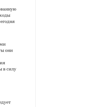
ованную
оходы
сегодня
ыми
ты они
ния
 в силу
едует