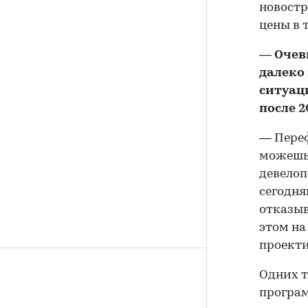
новостр
цены в 
— Очев
далеко 
ситуац
после 2
— Переф
можешь 
девелоп
сегодня
отказыв
этом на
проекти
Одних т
програм