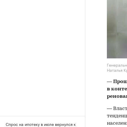
Генеральн
Наталья К
— Прош
в конт
ренова
— Влас
тенденц
населен
Спрос на ипотеку в июле вернулся к