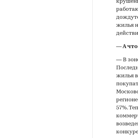
крушени
работаю
дождутс
жилья н
действи
— А чт
— В зон
Последн
жилья в
покупат
Московс
регионе
57%. Те
коммерч
возведе
конкуре