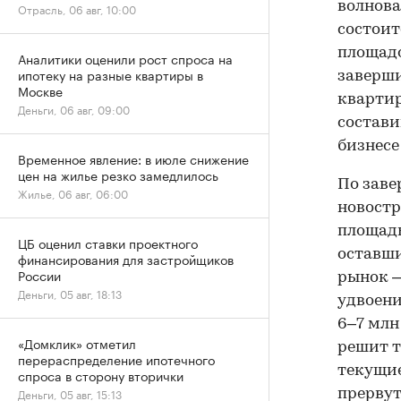
волнова
Отрасль, 06 авг, 10:00
состоит
площадо
Аналитики оценили рост спроса на
ипотеку на разные квартиры в
заверши
Москве
квартир
Деньги, 06 авг, 09:00
состави
бизнесе
Временное явление: в июле снижение
цен на жилье резко замедлилось
По заве
Жилье, 06 авг, 06:00
новостр
площадь
ЦБ оценил ставки проектного
оставши
финансирования для застройщиков
России
рынок —
Деньги, 05 авг, 18:13
удвоени
6–7 млн
«Домклик» отметил
решит т
перераспределение ипотечного
текущие
спроса в сторону вторички
Деньги, 05 авг, 15:13
прервут