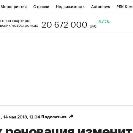
Мероприятия
Отрасли
Недвижимость
Autonews
РБК Ком
20 672 000
 цена квартиры
Образование
РБК Курсы
РБК Life
Тренды
+5.87%
Визионеры
Н
вских новостройках
руб
Дискуссионный клуб
Исследования
Кредитные рейтинги
Фр
Спецпроекты
Проверка контрагентов
Политика
Экономи
к наличной валюты
Поделиться
,
14 мая 2018, 12:04
к реновация изменит