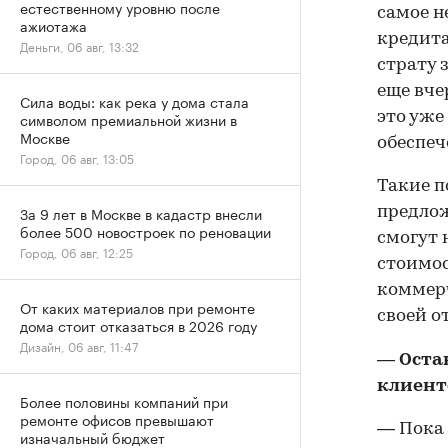
естественному уровню после
самое н
ажиотажа
кредита
Деньги, 06 авг, 13:32
страту 
еще вче
Сила воды: как река у дома стала
это уже
символом премиальной жизни в
Москве
обеспеч
Город, 06 авг, 13:05
Такие п
За 9 лет в Москве в кадастр внесли
предлож
более 500 новостроек по реновации
смогут 
Город, 06 авг, 12:25
стоимос
коммерч
От каких материалов при ремонте
своей о
дома стоит отказаться в 2026 году
Дизайн, 06 авг, 11:47
— Оста
клиенто
Более половины компаний при
ремонте офисов превышают
— Пока 
изначальный бюджет