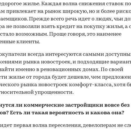
едорогое жилье. Каждая волна снижения ставок по
м привлекает на рынок широкую, но и более риск
заемщиков. Прежде всего речь идет о людях, чьи д
ра не позволяли взять кредит на покупку жилья, а 
 стало возможным. Проще говоря, это наименее
енные клиенты.
окупатели всегда интересуются самыми доступн
ениями рынка новостроек, и подходящие вариан
найти именно в реновационных домах. По своей
ти жилье от города будет дешевле, чем предложе
еского рынка новостроек комфорт-класса, хотя бы
тносительной упрощенности.
нутся ли коммерческие застройщики вовсе без
в? Есть ли такая вероятность и какова она?
идет первая волна переселения, девелоперам не сл