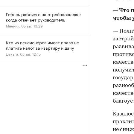
— Что 
Гибель рабочего на стройплощадке:
чтобы 
когда отвечает руководитель
Мнения, 05 авг, 13:29
— Полит
застрой
Кто из пенсионеров имеет право не
развива
платить налог за квартиру и дачу
Деньги, 05 авг, 12:15
противо
качеств
получит
государ
разнооб
качест
благоус
Казалос
практик
не сниж