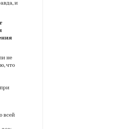
авда, и
т
я
ения
ли не
ю, что
 при
ю всей