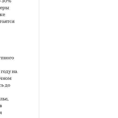
о 30%
перы
же
тоятся
упного
 году на
ичном
сь до
лье,
в
я