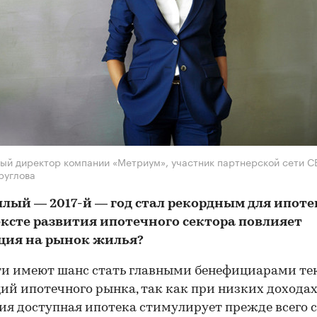
ый директор компании «Метриум», участник партнерской сети C
руглова
лый — 2017-й — год стал рекордным для ипоте
ексте развития ипотечного сектора повлияет
ция на рынок жилья?
ти имеют шанс стать главными бенефициарами т
ий ипотечного рынка, так как при низких дохода
ия доступная ипотека стимулирует прежде всего с