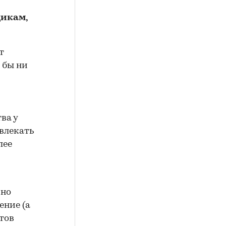
щикам,
т
 бы ни
ва у
влекать
лее
 но
ение (а
тов