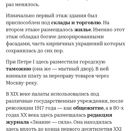
раз менялось.
Изначально первый этаж здания был
приспособлен под
склады и
торговлю
. На
втором этаже размещалось
жилье
. Именно этот
этаж обладал богаче декорированными
фасадами, часть кирпичных украшений которых
сохранилась до сих пор.
При Петре I здесь разместили городскую
таможню
(она же — мытный двор). В ней
взимали плату за переправу товаров через
Москву-реку.
В XIX веке палаты использовались под
различные государственные учреждения, после
революции 1917 года — как
общежитие
, а в 80-х
годах XX века здесь размещалась
редакция
журнала
«Знание — сила». Она находилась
здесь вплоть до конца первого десятилетия XXI