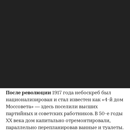
Вид из окон дома Нирнзее в Большом Гнездниковском переулке.
(Фото: Валерия Калугина / ТАСС)
После революции
1917 года небоскреб был
национализирован и стал известен как «4-й дом
Моссовета» — здесь поселили высших
партийных и советских работников. В 50-е годы
ХХ века дом капитально отремонтировали,
параллельно перепланировав ванные и туалеты.