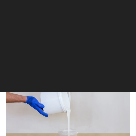
столярный или ПВА-клей — повысят
прочность сцепления финишного раствора;
медный купорос — обеспечит защиту от
насекомых, вредителей и плесени;
ванильный сахар — используют в
декоративных целях при изготовлении
поделок, придает клейстеру блеск.
Клейстер из муки