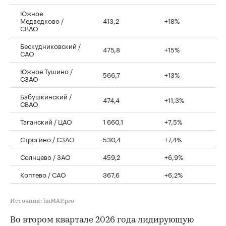
Южное
Медведково /
413,2
+18%
СВАО
Бескудниковский /
475,8
+15%
САО
Южное Тушино /
566,7
+13%
СЗАО
Бабушкинский /
474,4
+11,3%
СВАО
Таганский / ЦАО
1 660,1
+7,5%
Строгино / СЗАО
530,4
+7,4%
Солнцево / ЗАО
459,2
+6,9%
Коптево / САО
367,6
+6,2%
Источник: bnMAP.pro
Во втором квартале 2026 года лидирующую