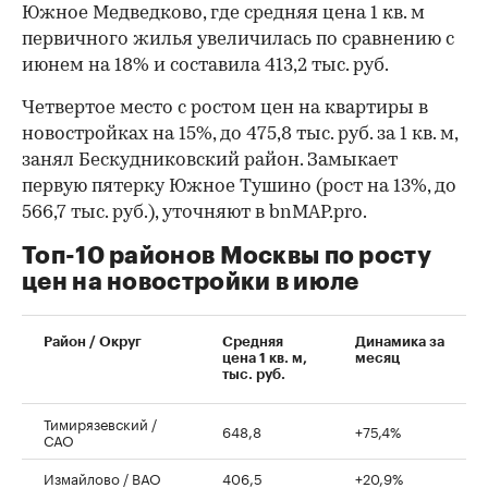
Южное Медведково, где средняя цена 1 кв. м
первичного жилья увеличилась по сравнению с
июнем на 18% и составила 413,2 тыс. руб.
Четвертое место с ростом цен на квартиры в
новостройках на 15%, до 475,8 тыс. руб. за 1 кв. м,
занял Бескудниковский район. Замыкает
первую пятерку Южное Тушино (рост на 13%, до
566,7 тыс. руб.), уточняют в bnMAP.pro.
Топ-10 районов Москвы по росту
цен на новостройки в июле
00:00
/
00:00
Район / Округ
Средняя
Динамика за
цена 1 кв. м,
месяц
тыс. руб.
Тимирязевский /
648,8
+75,4%
САО
Измайлово / ВАО
406,5
+20,9%