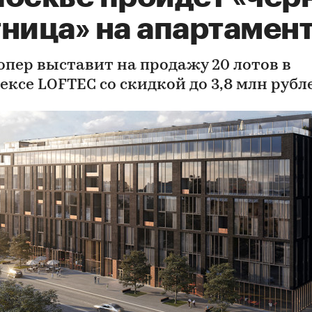
тница» на апартамен
опер выставит на продажу 20 лотов в
ексе LOFTEC со скидкой до 3,8 млн рубл