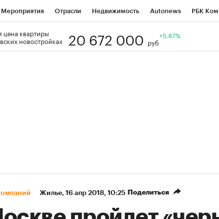
Мероприятия
Отрасли
Недвижимость
Autonews
РБК Ком
20 672 000
 цена квартиры
Образование
РБК Курсы
РБК Life
Тренды
+5.87%
Визионеры
Н
вских новостройках
руб
Дискуссионный клуб
Исследования
Кредитные рейтинги
Фр
Спецпроекты
Проверка контрагентов
Политика
Экономи
к наличной валюты
Поделиться
компаний
Жилье
⁠,
16 апр 2018, 10:25
Москве пройдет «чер