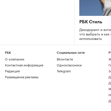
РБК Стиль
Дезодорант и ант
что выбрать и как
использовать
РБК
Социальные сети
Р
О компании
ВКонтакте
Ж
Контактная информация
Одноклассники
Г
Редакция
Telegram
З
Размещение рекламы
Д
Д
М
Н
Д