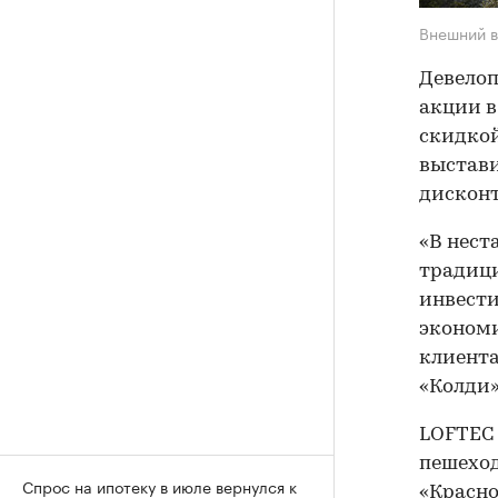
Внешний в
Девелоп
акции в
скидкой
выстави
дисконт
«В нест
традиц
инвести
экономи
клиента
«Колди»
LOFTEC 
пешеход
Спрос на ипотеку в июле вернулся к
«Красно