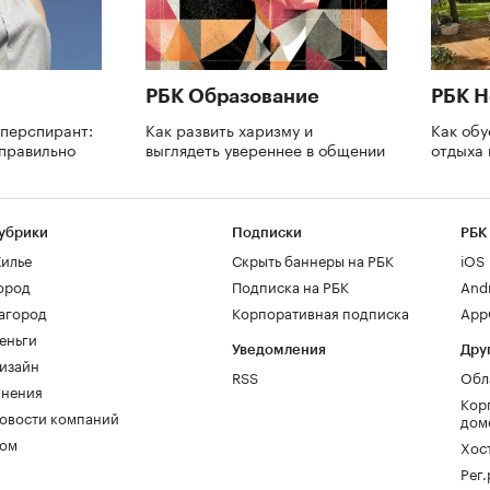
РБК Образование
РБК 
иперспирант:
Как развить харизму и
Как обу
 правильно
выглядеть увереннее в общении
отдыха 
убрики
Подписки
РБК
илье
Скрыть баннеры на РБК
iOS
ород
Подписка на РБК
And
агород
Корпоративная подписка
AppG
еньги
Уведомления
Дру
изайн
RSS
Обл
нения
Кор
овости компаний
дом
ом
Хос
Рег