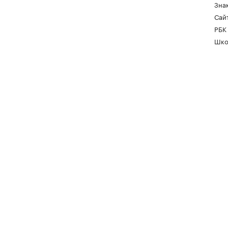
Зна
Сайт
РБК
Шко