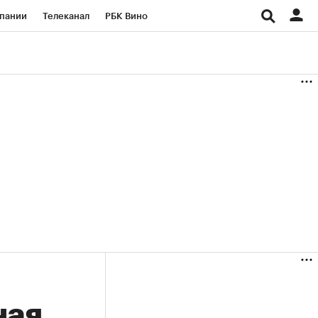
пании
Телеканал
РБК Вино
ациональные проекты
Город
аншизы
Газета
ка
Бизнес
ная