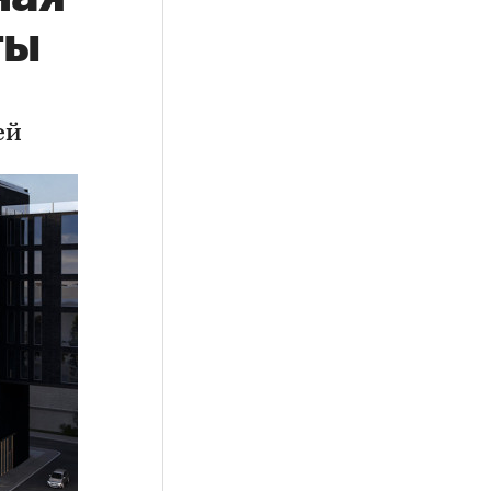
ты
ей