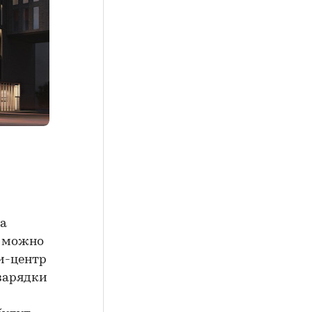
ва
й можно
и-центр
зарядки