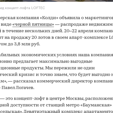
ид концепт-лофта LOFTEC
ерская компания «Колди» объявила о маркетинго
 виде
«черной пятницы»
— распродаже недвижимо
 в течение нескольких дней. 20–22 апреля компан
т на продажу 20 лотов в своем апарт-комплексе L
ом до 3,8 млн руб.
абильных экономических условиях наша компани
ионно предлагает максимально выгодные
ционные продукты. Мы пережили не один
ческий кризис и точно знаем, что будет выгодно
м», — рассказал коммерческий директор компан
 Павел Логачев.
— это концепт-лофт в центре Москвы, расположен
ной доступности от станций метро «Бауманская»
сельская». Девятиэтажный комплекс апартамент