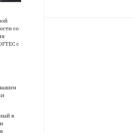
вой
сти со
ия
OFTEC с
я
 нашим
ии
ный в
 и
ов