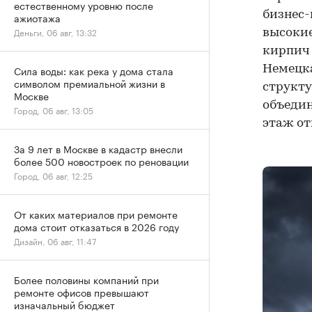
естественному уровню после
бизнес-
ажиотажа
Деньги, 06 авг, 13:32
высокие
кирпич 
Немецка
Сила воды: как река у дома стала
символом премиальной жизни в
структу
Москве
объедин
Город, 06 авг, 13:05
этаж от
За 9 лет в Москве в кадастр внесли
более 500 новостроек по реновации
Город, 06 авг, 12:25
От каких материалов при ремонте
дома стоит отказаться в 2026 году
Дизайн, 06 авг, 11:47
Более половины компаний при
ремонте офисов превышают
изначальный бюджет