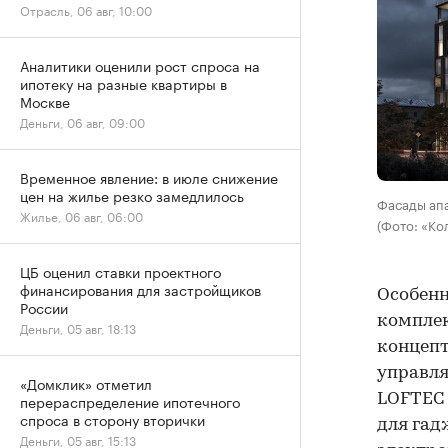
Отрасль, 06 авг, 10:00
Аналитики оценили рост спроса на
ипотеку на разные квартиры в
Москве
Деньги, 06 авг, 09:00
Временное явление: в июле снижение
цен на жилье резко замедлилось
Фасады ап
Жилье, 06 авг, 06:00
(Фото: «Ко
ЦБ оценил ставки проектного
финансирования для застройщиков
Особенн
России
комплек
Деньги, 05 авг, 18:13
концепт
управля
«Домклик» отметил
LOFTEC 
перераспределение ипотечного
спроса в сторону вторички
для гад
Деньги, 05 авг, 15:13