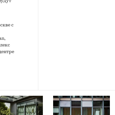
будут
скве с
an,
плекс
 центре