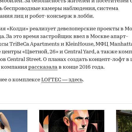
мобилей. За безопасность жителей и посетителей 
ь беспроводные камеры наблюдения, система
ания лиц и робот-консьерж в лобби.
я «Колди» реализует девелоперские проекты в Мо
да. За это время застройщик ввел в Москве апарт-
сы TriBeCa Apartments и KleinHouse, МФЦ Manhatt
 центры «Цветной, 26» и Central Yard, а также ком
ов Central Street. О планах создать концепт-лофт в
 компания
рассказала
в конце 2016 года.
ее о комплексе
LOFTEС — здесь
.