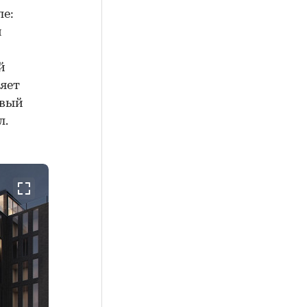
ле:
й
й
ляет
рвый
л.