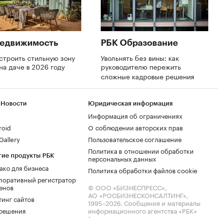
Недвижимость
РБК Образование
строить стильную зону
Увольнять без вины: как
на даче в 2026 году
руководителю пережить
сложные кадровые решения
 Новости
Юридическая информация
Информация об ограничениях
roid
О соблюдении авторских прав
allery
Пользовательское соглашение
Политика в отношении обработки
гие продукты РБК
персональных данных
ако для бизнеса
Политика обработки файлов cookie
поративный регистратор
енов
© ООО «БИЗНЕСПРЕСС»,
АО «РОСБИЗНЕСКОНСАЛТИНГ»,
тинг сайтов
1995–2026
. Сообщения и материалы
.решения
информационного агентства «РБК»