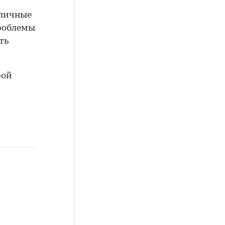
оличные
проблемы
ть
рой