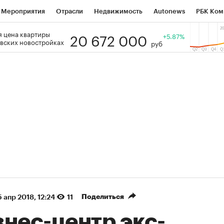
Мероприятия
Отрасли
Недвижимость
Autonews
РБК Ком
20 672 000
 цена квартиры
 РБК
РБК Образование
РБК Курсы
РБК Life
+5.87%
Тренды
Виз
вских новостройках
руб
ь
Крипто
РБК Бизнес-среда
Дискуссионный клуб
Исследо
зета
Спецпроекты СПб
Конференции СПб
Спецпроекты
кономика
Бизнес
Технологии и медиа
Финансы
Рынок на
(+88,06%)
(+31,02%)
 ₽5 450
АФК «Система» ₽12
Купить
оз ПСБ к 29.07.27
прогноз БКС к 15.07.27
Поделиться
 апр 2018, 12:24
11
нес-центр экс-