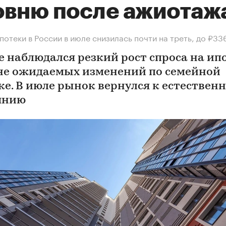
овню после ажиотаж
потеки в России в июле снизилась почти на треть, до ₽33
е наблюдался резкий рост спроса на ип
не ожидаемых изменений по семейной
ке. В июле рынок вернулся к естествен
янию