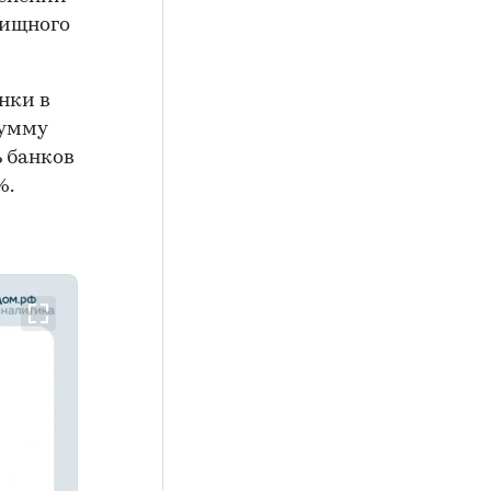
лищного
нки в
сумму
ь банков
%.