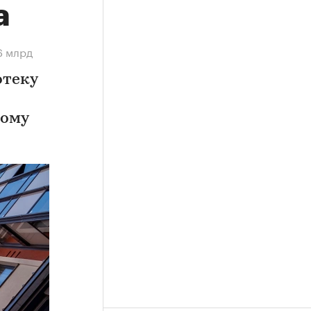
а
6 млрд
отеку
ному