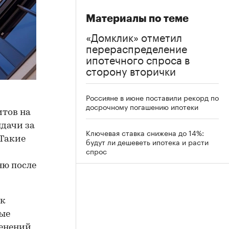
Материалы по теме
«Домклик» отметил
перераспределение
ипотечного спроса в
сторону вторички
Россияне в июне поставили рекорд по
досрочному погашению ипотеки
итов на
ыдачи за
Ключевая ставка снижена до 14%:
 Такие
будут ли дешеветь ипотека и расти
спрос
ню после
 к
ные
енений