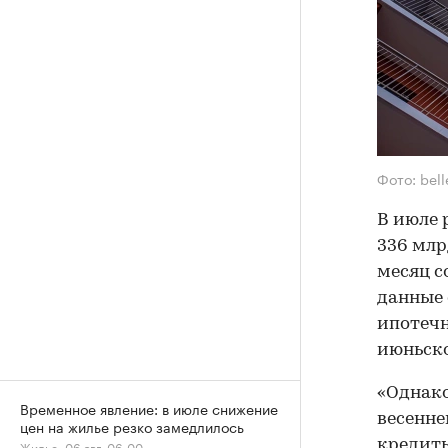
Фото: bel
В июле 
336 млр
месяц с
данные 
ипотечн
июньско
«Однако
Временное явление: в июле снижение
весенне
цен на жилье резко замедлилось
кредит
Жилье, 06 авг, 06:00