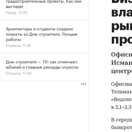
градостроительные проекты. Как они
выглядят
вл
Город, 12:05
ры
Архитекторы и студенты создали
плакаты ко Дню строителя. Лучшие
пр
работы
Отрасль, 11:36
Офисн
Дню строителя — 70: как отмечают
Исмаи
юбилей и главные рекорды отрасли
центр
Отрасль, 11:04
Офисный
Тельман
«Ведомо
в 2,1–2,
В серед
банкрот