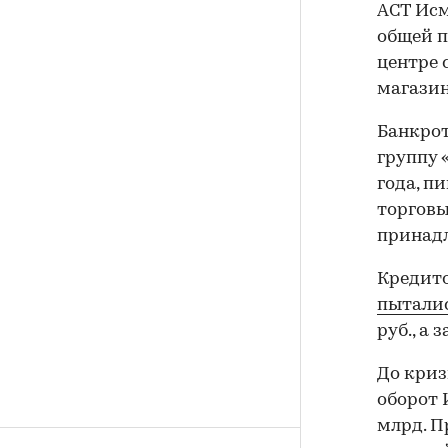
АСТ Ис
общей п
центре 
магазин
Банкрот
группу 
года, п
торговы
принадл
Кредито
пыталис
руб., а 
До криз
оборот 
млрд. 