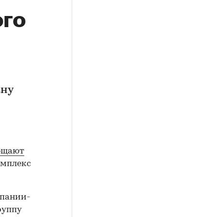
ого
ану
бщают
омплекс
мпании-
руппу