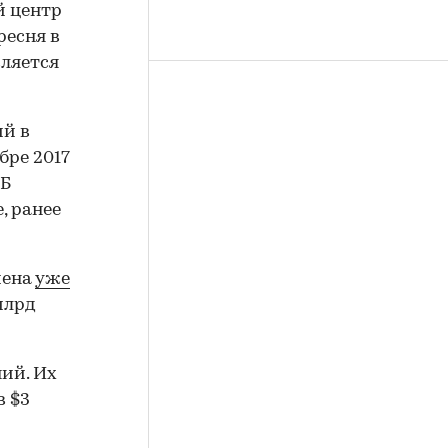
й центр
ресня в
вляется
ий в
бре 2017
ТБ
, ранее
мена
уже
млрд
ний. Их
в $3