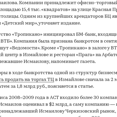
маилова. Компании принадлежит офисно-торговы
лощадью 15,4 тыс. «квадратов» на улице Красная П
столицы. Одним из крупнейших арендаторов БЦ я
 «Детский мир», уточняет издание.
ство «Тропикано» инициировал БМ-банк, входящ
«ВТБ». Компания была признана банкротом в сентя
ишут «Ведомости». Кроме «Тропикано» в залоге у В
й центр в Измайлове и ресторан «Прага» на Арбате
ежавшие Исмаилову, напоминает газета.
ры в ходе банкротства одной из структур бизнес
ь продать на торгах ТЦ
в Измайлове сначала за 2 
затем за 1,8 млрд руб., поясняется в статье.
иса 2008–2009 года в ACT входило более 30 компа
Исмаилов оценивал в $2 млрд, а саму компанию — 
Принадлежавший Исмаилову Черкизовский рынок,