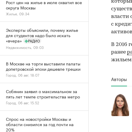
который
Рост цен на жилье в июле охватил все
округа Москвы
существ
Жилье, 09:34
власти 
с креди
Эксперты объяснили, почему жилье
активов
для студентов надо было искать
«вчера»
РАДИО
В 2016 
Недвижимость, 09:03
ранее
р
жильем
В Москве на торги выставили палаты
допетровской эпохи дешевле трешки
Город, 06 авг, 18:07
Авторы
Собянин заявил о максимальном за
пять лет темпе строительства метро
Город, 06 авг, 15:52
Спрос на новостройки Москвы и
области снизился за год почти на
20%