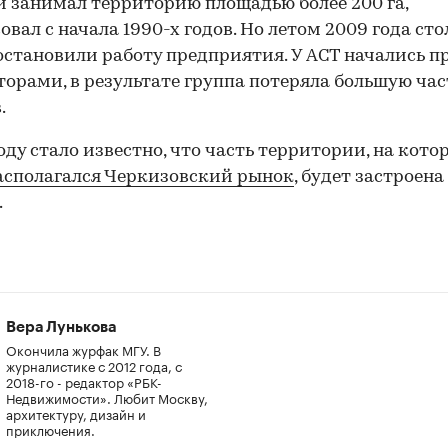
 занимал территорию площадью более 200 га,
овал с начала 1990-х годов. Но летом 2009 года ст
остановили работу предприятия. У ACT начались 
торами, в результате группа потеряла большую час
.
году стало известно, что часть территории, на кото
асполагался Черкизовский рынок
, будет застроена
.
Вера Лунькова
Окончила журфак МГУ. В
журналистике с 2012 года, с
2018-го - редактор «РБК-
Недвижимости». Любит Москву,
архитектуру, дизайн и
приключения.