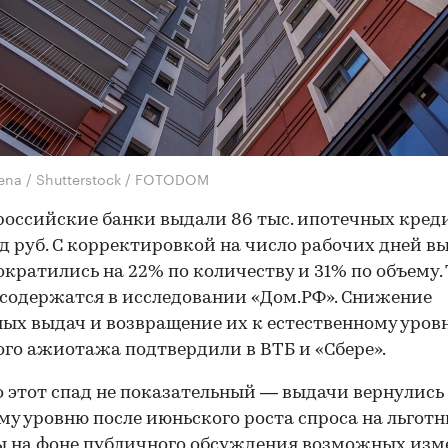
lena / Shutterstock / FOTODOM
российские банки выдали 86 тыс. ипотечных кред
д руб. С корректировкой на число рабочих дней в
ократились на 22% по количеству и 31% по объему.
содержатся в исследовании «Дом.РФ». Снижение
ых выдач и возвращение их к естественному уров
го ажиотажа подтвердили в ВТБ и «Сбере».
 этот спад не показательный — выдачи вернулись
му уровню после июньского роста спроса на льгот
ы на фоне публичного обсуждения возможных изм