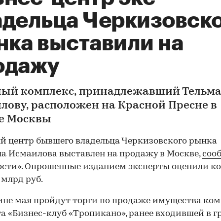
адельца Черкизовск
нка выставили на
одажу
ый комплекс, принадлежавший Тельм
лову, расположен на Красной Пресне в
е Москвы
 центр бывшего владельца Черкизовского рынка
а Исмаилова выставлен на продажу в Москве,
соо
сти». Опрошенные изданием эксперты оценили к
3 млрд руб.
ине мая пройдут торги по продаже имущества ко
а «Бизнес-клуб «Тропикано», ранее входившей в г