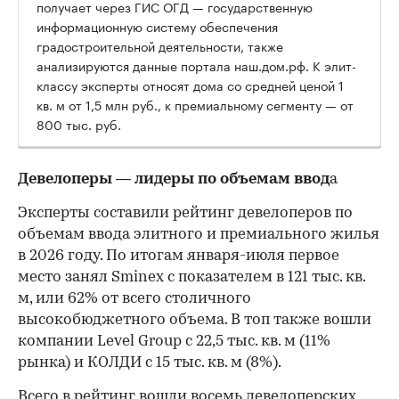
получает через ГИС ОГД — государственную
информационную систему обеспечения
градостроительной деятельности, также
анализируются данные портала наш.дом.рф. К элит-
классу эксперты относят дома со средней ценой 1
кв. м от 1,5 млн руб., к премиальному сегменту — от
800 тыс. руб.
Девелоперы — лидеры по объемам ввод
а
Эксперты составили рейтинг девелоперов по
объемам ввода элитного и премиального жилья
в 2026 году. По итогам января-июля первое
место занял Sminex с показателем в 121 тыс. кв.
м, или 62% от всего столичного
высокобюджетного объема. В топ также вошли
компании Level Group с 22,5 тыс. кв. м (11%
00:00
/
00:00
рынка) и КОЛДИ с 15 тыс. кв. м (8%).
Всего в рейтинг вошли восемь девелоперских