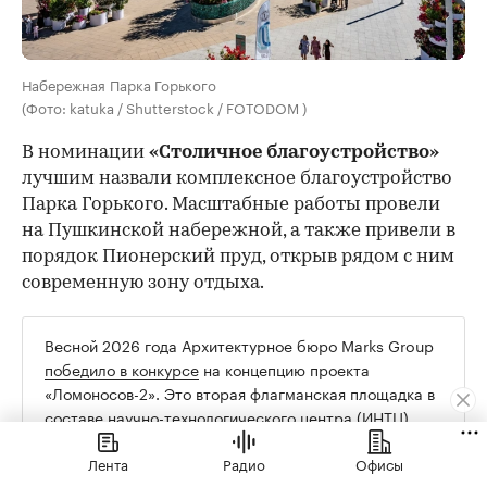
Набережная Парка Горького
(Фото: katuka / Shutterstock / FOTODOM )
В номинации
«Столичное благоустройство»
лучшим назвали комплексное благоустройство
Парка Горького. Масштабные работы провели
на Пушкинской набережной, а также привели в
порядок Пионерский пруд, открыв рядом с ним
современную зону отдыха.
Весной 2026 года Архитектурное бюро Marks Group
победило в конкурсе
на концепцию проекта
«Ломоносов-2». Это вторая флагманская площадка в
составе научно-технологического центра (ИНТЦ)
МГУ «Воробьевы горы». Каждый из четырех блоков
Лента
Радио
Офисы
здания общей площадью 60 тыс. кв. м будет