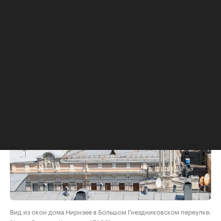
Через год после постройки столичный «тучерез»
был продан банкиру Дмитрию Рубинштейну. В
подвале дома он открыл театр-кабаре «Летучая
мышь», а квартиры стали использоваться по
назначению.
Вид из окон дома Нирнзее в Большом Гнездниковском переулке.