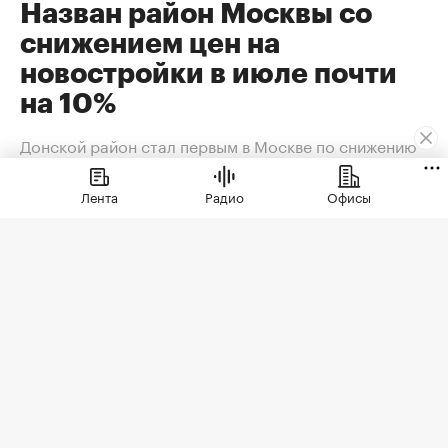
Назван район Москвы со
снижением цен на
новостройки в июле почти
на 10%
Донской район стал первым в Москве по снижению
цен на новостройки
Лента
Радио
Офисы
В июле 2026 года новостройки в Старой
Москве заметнее всего подешевели в
Донском районе