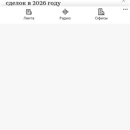
сделок в 2026 году
Лента
Радио
Офисы
ЖК бизнес-класса «Светский лес»
(Фото: ГК ТОЧНО)
По данным Росреестра, с января 2025 года по
май 2026 года в проекте была заключена 401
сделка — это максимальный показатель как
среди квартир, так и апартаментов. Комплекс