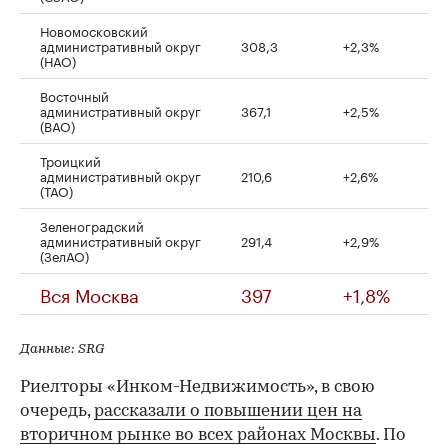
Новомосковский
административный округ
308,3
+2,3%
(НАО)
Восточный
административный округ
367,1
+2,5%
(ВАО)
Троицкий
административный округ
210,6
+2,6%
(ТАО)
Зеленоградский
административный округ
291,4
+2,9%
(ЗелАО)
Вся Москва
397
+1,8%
Данные: SRG
Риелторы «Инком-Недвижимость», в свою
очередь,
рассказали о повышении цен на
вторичном рынке во всех районах Москвы
. По