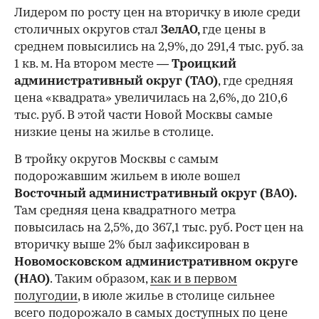
Лидером по росту цен на вторичку в июле среди
столичных округов стал
ЗелАО,
где цены в
среднем повысились на 2,9%, до 291,4 тыс. руб. за
1 кв. м. На втором месте —
Троицкий
административный округ (ТАО)
, где средняя
цена «квадрата» увеличилась на 2,6%, до 210,6
тыс. руб. В этой части Новой Москвы самые
низкие цены на жилье в столице.
00:00
/
00:00
В тройку округов Москвы с самым
подорожавшим жильем в июле вошел
Восточный административный округ (ВАО).
Там средняя цена квадратного метра
повысилась на 2,5%, до 367,1 тыс. руб. Рост цен на
вторичку выше 2% был зафиксирован в
Новомосковском административном округе
(НАО)
. Таким образом,
как и в первом
полугодии
, в июле жилье в столице сильнее
всего подорожало в самых доступных по цене