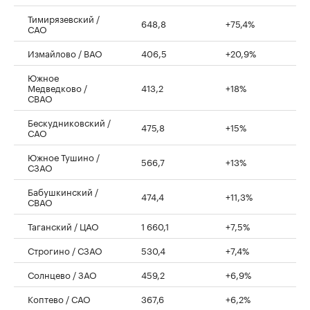
Тимирязевский /
648,8
+75,4%
САО
Измайлово / ВАО
406,5
+20,9%
Южное
Медведково /
413,2
+18%
СВАО
Бескудниковский /
475,8
+15%
САО
Южное Тушино /
566,7
+13%
СЗАО
Бабушкинский /
474,4
+11,3%
СВАО
Таганский / ЦАО
1 660,1
+7,5%
Строгино / СЗАО
530,4
+7,4%
Солнцево / ЗАО
459,2
+6,9%
Коптево / САО
367,6
+6,2%