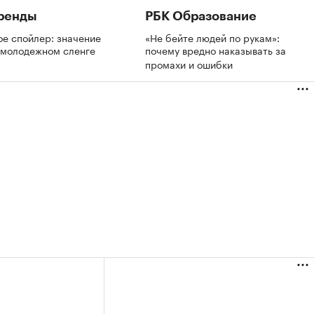
ренды
РБК Образование
ое спойлер: значение
«Не бейте людей по рукам»:
в молодежном сленге
почему вредно наказывать за
промахи и ошибки