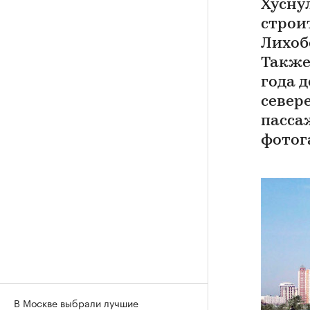
Хусну
строи
Лихоб
Также
года 
север
пасса
фотог
В Москве выбрали лучшие