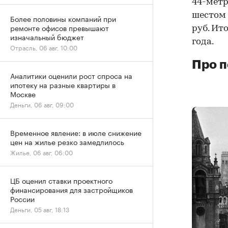
44-метр
шестом 
Более половины компаний при
ремонте офисов превышают
руб. Ит
изначальный бюджет
года.
Отрасль, 06 авг, 10:00
Про п
Аналитики оценили рост спроса на
ипотеку на разные квартиры в
Москве
Деньги, 06 авг, 09:00
Временное явление: в июле снижение
цен на жилье резко замедлилось
Жилье, 06 авг, 06:00
ЦБ оценил ставки проектного
финансирования для застройщиков
России
Деньги, 05 авг, 18:13