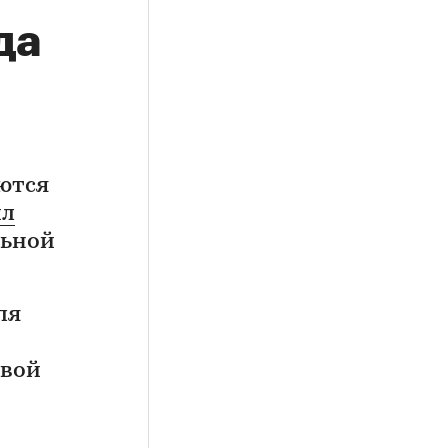
да
оются
ил
льной
ля
овой