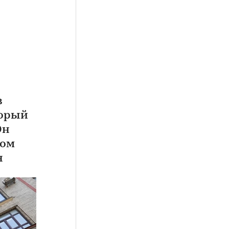
в
торый
Он
дом
н