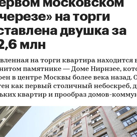
первом московском
черезе» на торги
ставлена двушка за
2,6 млн
вленная на торги квартира находится 
нитом памятнике — Доме Нирнзее, ко
оен в центре Москвы более века назад. 
тен как первый столичный небоскреб, 
ьких квартир и прообраз домов-комму