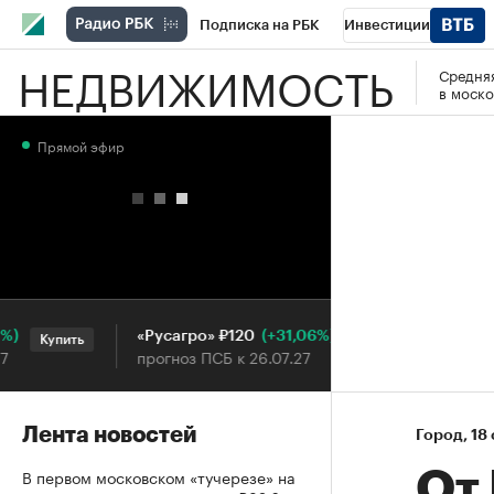
Подписка на РБК
Инвестиции
НЕДВИЖИМОСТЬ
Средняя
РБК Вино
Спорт
Школа управления
в моско
Национальные проекты
Город
Стил
Прямой эфир
Кредитные рейтинги
Франшизы
Га
Проверка контрагентов
Политика
Э
(+31,06%)
«Русагро» ₽120
Ozon ₽5
Купить
Купить
прогноз ПСБ к 26.07.27
прогноз П
Лента новостей
Город
⁠,
18
В первом московском «тучерезе» на
От