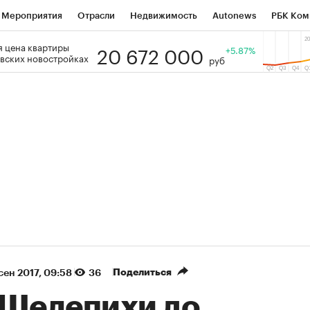
Мероприятия
Отрасли
Недвижимость
Autonews
РБК Ком
20 672 000
 цена квартиры
 РБК
РБК Образование
РБК Курсы
РБК Life
+5.87%
Тренды
Виз
вских новостройках
руб
ь
Крипто
РБК Бизнес-среда
Дискуссионный клуб
Исследо
зета
Спецпроекты СПб
Конференции СПб
Спецпроекты
кономика
Бизнес
Технологии и медиа
Финансы
Рынок на
(+88,71%)
(+33,75%)
 450
АФК «Система» ₽12
Купить
Куп
СБ к 29.07.27
прогноз БКС к 15.07.27
Поделиться
 сен 2017, 09:58
36
 Шелепихи до