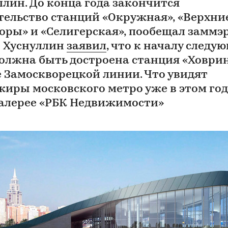
ллин. До конца года закончится
тельство станций «Окружная», «Верхни
оры» и «Селигерская», пообещал заммэр
 Хуснуллин
заявил
, что к началу следу
должна быть достроена станция «Ховри
е Замоскворецкой линии. ​Что увидят
жиры московского метро уже в этом год
алерее «РБК Недвижимости»