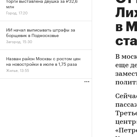
торги выставлена двушка за ₽32,6
млн
Лих
Город, 17:20
в 
ИИ начал выписывать штрафы за
борщевик в Подмосковье
ст
Загород, 15:30
В мос
Назван район Москвы с ростом цен
на новостройки в июле в 1,75 раза
еще де
Жилье, 13:55
замес
полит
Сейча
пасса
Треть
центр
«Петр