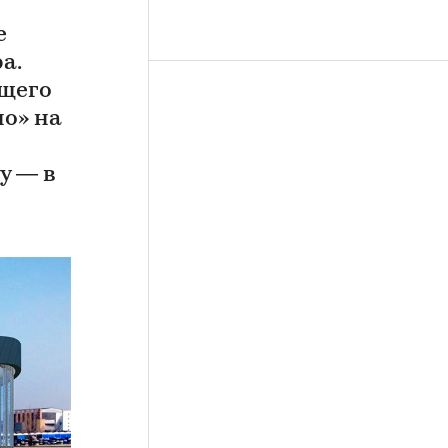
е
а.
ющего
но» на
у — в