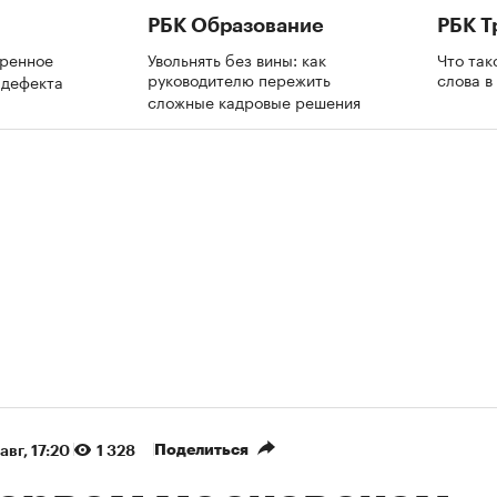
РБК Образование
РБК Т
еренное
Увольнять без вины: как
Что так
руководителю пережить
слова 
т дефекта
сложные кадровые решения
Поделиться
авг, 17:20
1 328