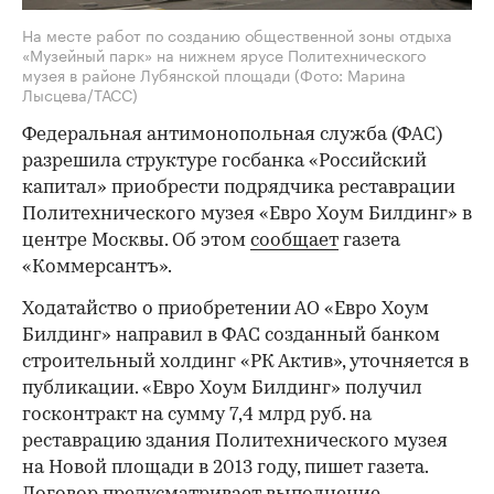
На месте работ по созданию общественной зоны отдыха
«Музейный парк» на нижнем ярусе Политехнического
музея в районе Лубянской площади
(Фото: Марина
Лысцева/ТАСС)
Федеральная антимонопольная служба (ФАС)
разрешила структуре госбанка «Российский
капитал» приобрести подрядчика реставрации
Политехнического музея «Евро Хоум Билдинг» в
центре Москвы. Об этом
сообщает
газета
«Коммерсантъ».
Ходатайство о приобретении АО «Евро Хоум
Билдинг» направил в ФАС созданный банком
строительный холдинг «РК Актив», уточняется в
публикации. «Евро Хоум Билдинг» получил
госконтракт на сумму 7,4 млрд руб. на
реставрацию здания Политехнического музея
на Новой площади в 2013 году, пишет газета.