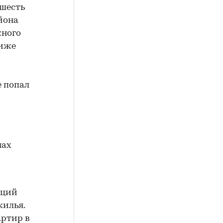
 шесть
йона
жного
ниже
е попал
нах
нций
жилья.
артир в