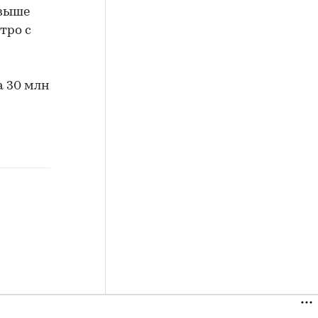
(выше
етро с
а 30 млн