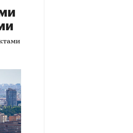
ыми
ми
ектами