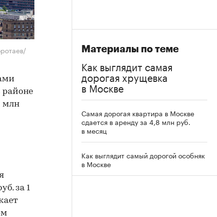
Материалы по теме
оротаев/
Как выглядит самая
дорогая хрущевка
ами
в Москве
в районе
3 млн
Самая дорогая квартира в Москве
сдается в аренду за 4,8 млн руб.
в месяц
Как выглядит самый дорогой особняк
в Москве
я
б. за 1
ыкает
ом