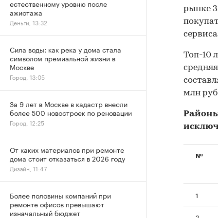
естественному уровню после
рынке 3
ажиотажа
покупат
Деньги, 13:32
сервиса
Сила воды: как река у дома стала
Топ-10 
символом премиальной жизни в
Москве
средняя
Город, 13:05
составля
млн руб.
За 9 лет в Москве в кадастр внесли
более 500 новостроек по реновации
Районы
Город, 12:25
исключ
От каких материалов при ремонте
№
дома стоит отказаться в 2026 году
Дизайн, 11:47
1
Более половины компаний при
ремонте офисов превышают
изначальный бюджет
2