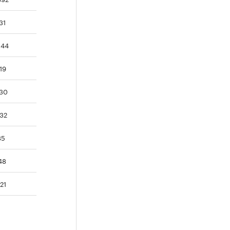
31
344
19
630
532
85
48
21