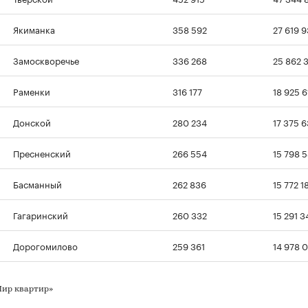
Якиманка
358 592
27 619 9
Замоскворечье
336 268
25 862 
Раменки
316 177
18 925 6
Донской
280 234
17 375 
Пресненский
266 554
15 798 
Басманный
262 836
15 772 1
Гагаринский
260 332
15 291 3
Дорогомилово
259 361
14 978 0
Мир квартир»