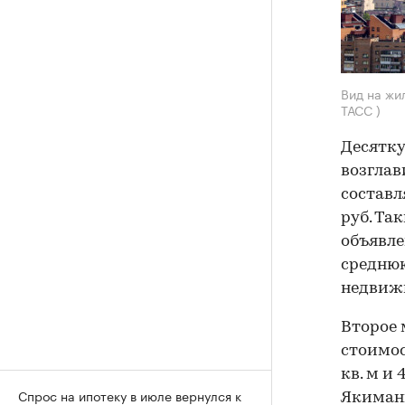
Вид на жи
ТАСС )
Десятк
возглав
составля
руб. Та
объявле
среднюю
недвижи
Второе 
стоимос
кв. м и
Спрос на ипотеку в июле вернулся к
Якиманк