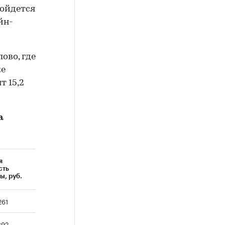
бойдется
йн-
ово, где
ке
т 15,2
а
я
сть
ы, руб.
261
892