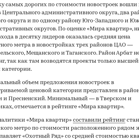
ку самых дорогих по стоимости новостроек вошли
 Центрального административного округа, два ра
го округа и по одному району Юго-Западного и Ю
тративных округов. По оценке «Мира квартир», 
входа в десятку лидеров оказалась средняя цена
ного метра в новостройках трех районов ЦАО —
ельского, Мещанского и Таганского. Район Арбат н
нг, так как там возводятся проекты только высшей
 категории.
альный объем предложения новостроек в
риваемой ценовой категории представлен в райо
 и Пресненский. Минимальный — в Тверском и
ках, отмечается в рейтинге «Мира квартир».
аналитики «Мира квартир»
составили рейтинг
ста
кого метро по стоимости расположенного рядом 
главляет «Охотный Ряд» со средней стоимостью кв