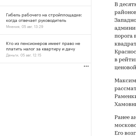
В десят
районов
Гибель рабочего на стройплощадке:
когда отвечает руководитель
Западно
Мнения, 05 авг, 13:29
админис
порога 
Кто из пенсионеров имеет право не
квадрат
платить налог за квартиру и дачу
Краснос
Деньги, 05 авг, 12:15
в рейти
ценовой
Максим
рассмат
Раменки
Хамовни
Ранее 
московс
Его воз