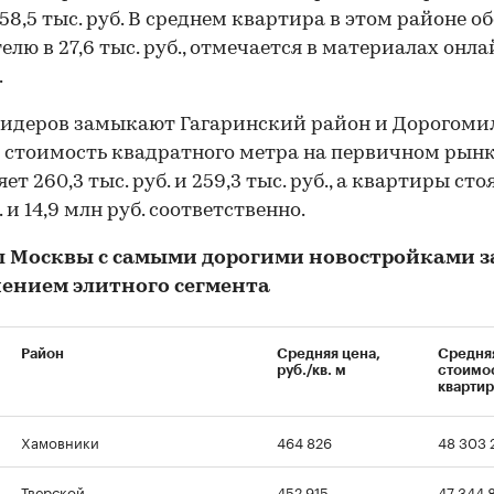
58,5 тыс. руб. В среднем квартира в этом районе о
елю в 27,6 тыс. руб., отмечается в материалах онла
.
лидеров замыкают Гагаринский район и Дорогомил
 стоимость квадратного метра на первичном рын
ет 260,3 тыс. руб. и 259,3 тыс. руб., а квартиры стоя
 и 14,9 млн руб. соответственно.
 Москвы с самыми дорогими новостройками з
ением элитного сегмента
Район
Средняя цена,
Средня
руб./кв. м
стоимо
квартир
Хамовники
464 826
48 303 
Тверской
452 915
47 344 