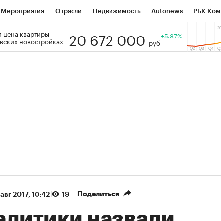
Мероприятия
Отрасли
Недвижимость
Autonews
РБК Ком
20 672 000
 цена квартиры
 РБК
РБК Образование
РБК Курсы
РБК Life
+5.87%
Тренды
Виз
вских новостройках
руб
ь
Крипто
РБК Бизнес-среда
Дискуссионный клуб
Исследо
зета
Спецпроекты СПб
Конференции СПб
Спецпроекты
кономика
Бизнес
Технологии и медиа
Финансы
Рынок на
(+36,47%)
(+31,87%
АТЭК ₽1 400
«Русагро» ₽120
Купить
ноз SberCIB к 27.07.27
прогноз ПСБ к 26.07.27
Поделиться
 авг 2017, 10:42
19
алитики назвали