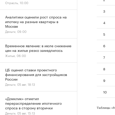
Отрасль, 10:00
3
Аналитики оценили рост спроса на
ипотеку на разные квартиры в
4
Москве
Деньги, 09:00
5
Временное явление: в июле снижение
6
цен на жилье резко замедлилось
Жилье, 06:00
7
8
ЦБ оценил ставки проектного
финансирования для застройщиков
России
9
Деньги, 05 авг, 18:13
10
«Домклик» отметил
перераспределение ипотечного
спроса в сторону вторички
Таблица: «
Деньги, 05 авг, 15:13