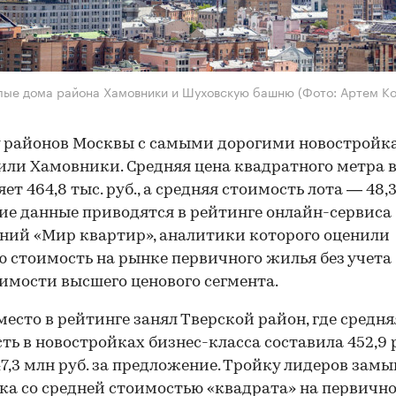
лые дома района Хамовники и Шуховскую башню
(Фото: Артем К
у районов Москвы с самыми дорогими новостройк
или Хамовники. Средняя цена квадратного метра 
ет 464,8 тыс. руб., а средняя стоимость лота — 48,
кие данные приводятся в рейтинге онлайн-сервиса
ний «Мир квартир», аналитики которого оценили
 стоимость на рынке первичного жилья без учета
мости высшего ценового сегмента.
место в рейтинге занял Тверской район, где средня
ть в новостройках бизнес-класса составила 452,9 ру
 47,3 млн руб. за предложение. Тройку лидеров зам
а со средней стоимостью «квадрата» на первичн