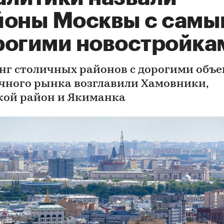
йоны Москвы с сам
рогими новостройка
нг столичных районов с дорогими объ
чного рынка возглавили Хамовники,
кой район и Якиманка