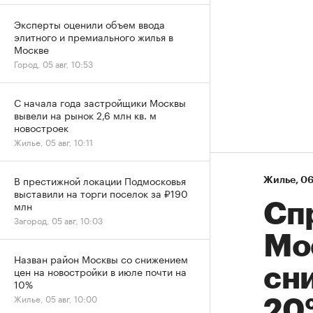
Эксперты оценили объем ввода
элитного и премиального жилья в
Москве
Город, 05 авг, 10:53
С начала года застройщики Москвы
вывели на рынок 2,6 млн кв. м
новостроек
Жилье, 05 авг, 10:11
В престижной локации Подмосковья
Жилье
⁠,
06
выставили на торги поселок за ₽190
млн
Сп
Загород, 05 авг, 10:03
Мо
Назван район Москвы со снижением
цен на новостройки в июле почти на
сни
10%
Жилье, 05 авг, 10:00
20