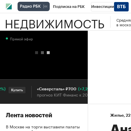
Подписка на РБК
Инвестиции
НЕДВИЖИМОСТЬ
Средняя
РБК Вино
Спорт
Школа управления
в моско
Национальные проекты
Город
Стил
Прямой эфир
Кредитные рейтинги
Франшизы
Га
Проверка контрагентов
Политика
Э
(+7,2%)
«Северсталь» ₽700
НОВ
Купить
Купить
прогноз КИТ Финанс к 20.07.27
прог
Лента новостей
Жилье
⁠,
22
В Москве на торги выставили палаты
Ан