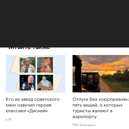
Авторы
Игорь Кривицкий
Читайте также
Кто из звезд советского
Отпуск без «сюрпризов»
кино озвучил героев
пять вещей, о которых
классики «Дисней»
туристы жалеют в
аэропорту
Life
РБК Компании