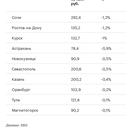
руб.
Сочи
292,4
-1,2%
Ростов-на-Дону
135,2
-1,2%
Курск
132,7
-1%
Астрахань
78,4
-0,9%
Новокузнецк
90,9
-0,5%
Севастополь
200,6
-0,5%
Казань
200,2
-0,4%
Оренбург
102,9
-0,2%
Тула
121,8
-0,1%
Магнитогорск
90,2
-0,1%
Данные: SRG