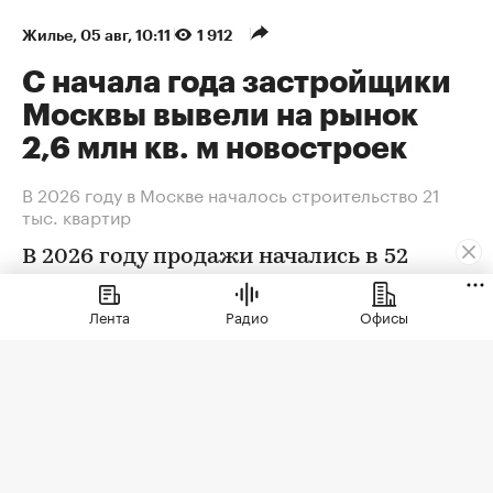
Жилье
⁠,
05 авг, 10:11
1 912
С начала года застройщики
Москвы вывели на рынок
2,6 млн кв. м новостроек
В 2026 году в Москве началось строительство 21
тыс. квартир
В 2026 году продажи начались в 52
новых корпусах и жилых комплексах,
которые преимущественно возводят
Лента
Радио
Офисы
крупные системные застройщики