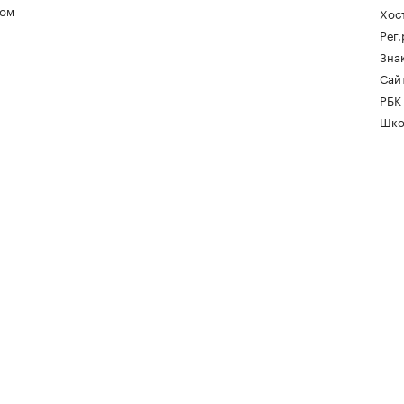
ом
Хос
Рег
Зна
Сайт
РБК
Шко