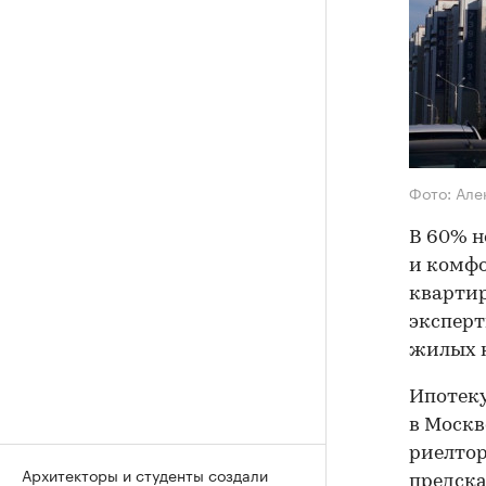
Фото: Але
​В 60% 
и комфо
квартир
эксперт
жилых к
Ипотеку
в Москв
риелтор
Архитекторы и студенты создали
предска