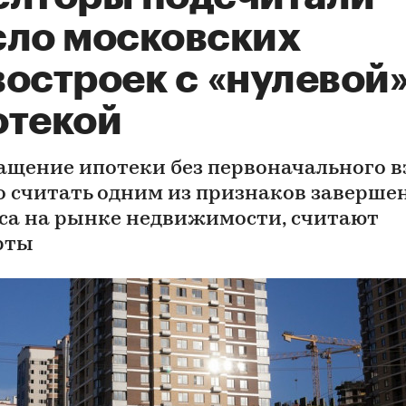
сло московских
востроек с «нулевой
отекой
ащение ипотеки без первоначального в
 считать одним из признаков заверше
са на рынке недвижимости, считают
рты