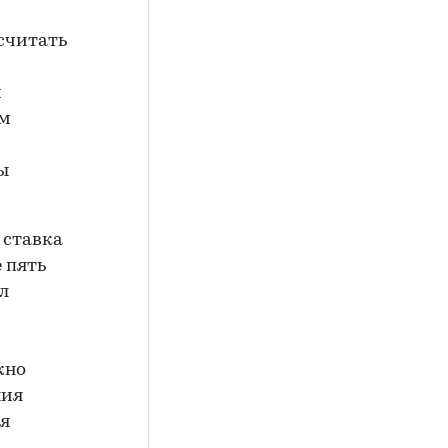
считать
и
ом
ы
 ставка
 пять
л
жно
ния
ая