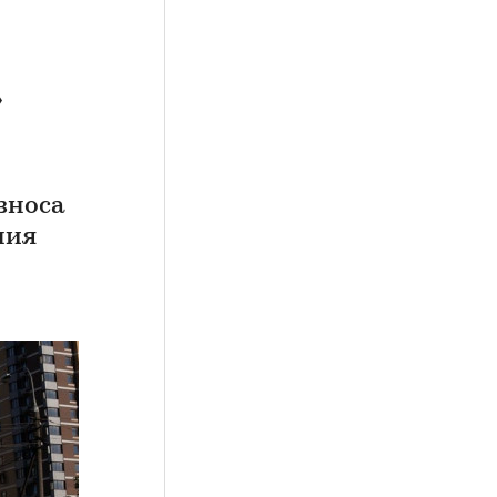
»
зноса
ния