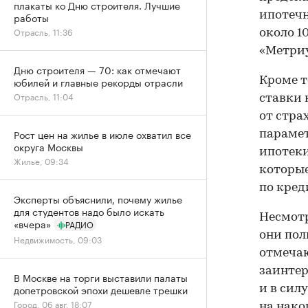
плакаты ко Дню строителя. Лучшие
ипотечн
работы
Отрасль, 11:36
около 1
«Метриу
Дню строителя — 70: как отмечают
Кроме т
юбилей и главные рекорды отрасли
Отрасль, 11:04
ставки 
от стра
Рост цен на жилье в июле охватил все
парамет
округа Москвы
ипотеки
Жилье, 09:34
которые
по кред
Эксперты объяснили, почему жилье
для студентов надо было искать
Несмотр
«вчера»
РАДИО
они пол
Недвижимость, 09:03
отмечаю
заинтер
В Москве на торги выставили палаты
допетровской эпохи дешевле трешки
и в сил
Город, 06 авг, 18:07
на нако