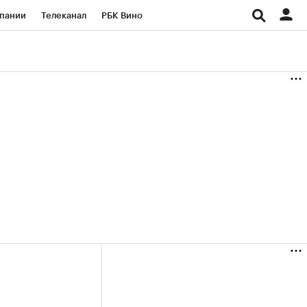
пании
Телеканал
РБК Вино
ациональные проекты
Город
аншизы
Газета
ка
Бизнес