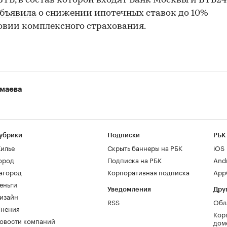
ВТБ, в состав которой входят Банк Москвы и ВТБ24
бъявила
о снижении ипотечных ставок до 10%
овии комплексного страхования.
маева
убрики
Подписки
РБК
илье
Скрыть баннеры на РБК
iOS
ород
Подписка на РБК
And
агород
Корпоративная подписка
AppG
еньги
Уведомления
Дру
изайн
RSS
Обл
нения
Кор
овости компаний
дом