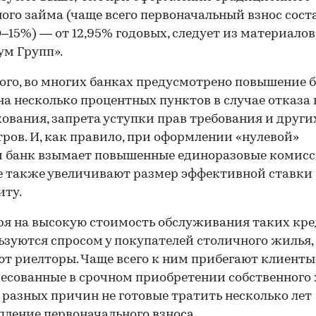
ого займа (чаще всего первоначальный взнос сост
0–15%) — от 12,95% годовых, следует из материалов
м Групп».
ого, во многих банках предусмотрено повышение 
на несколько процентных пунктов в случае отказа
хования, запрета уступки прав требования и други
ров. И, как правило, при оформлении «нулевой»
 банк взымает повышенные единоразовые комисс
 также увеличивают размер эффективной ставки
иту.
я на высокую стоимость обслуживания таких кре
ьзуются спросом у покупателей столичного жилья,
т риелторы. Чаще всего к ним прибегают клиенты
есованные в срочном приобретении собственного
у разных причин не готовые тратить несколько лет
пление первоначального взноса.