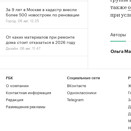
группа 
также
о
За 9 лет в Москве в кадастр внесли
более 500 новостроек по реновации
при усл
Город, 06 авг, 12:25
Авторы
От каких материалов при ремонте
дома стоит отказаться в 2026 году
Дизайн, 06 авг, 11:47
Ольга Ма
РБК
Социальные сети
Р
О компании
ВКонтакте
Ж
Контактная информация
Одноклассники
Г
Редакция
Telegram
З
Размещение рекламы
Д
Д
М
Н