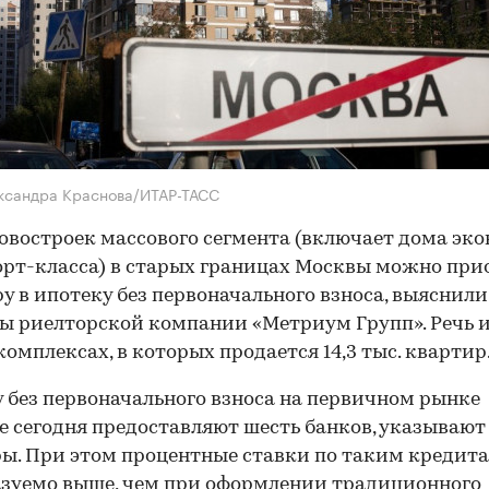
ксандра Краснова/ИТАР-ТАСС
новостроек массового сегмента (включает дома эк
рт-класса) в старых границах Москвы можно при
у в ипотеку без первоначального взноса, выяснили
ы риелторской компании «Метриум Групп». Речь и
омплексах, в которых продается 14,3 тыс. квартир
 без первоначального взноса на первичном рынке
е сегодня предоставляют шесть банков, указывают
ы. При этом процентные ставки по таким кредит
зуемо выше, чем при оформлении традиционного