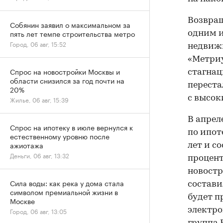
Возвращ
Собянин заявил о максимальном за
пять лет темпе строительства метро
одним и
Город, 06 авг, 15:52
недвиж
«Метриу
Спрос на новостройки Москвы и
стагнац
области снизился за год почти на
переста
20%
с высо
Жилье, 06 авг, 15:39
В апрел
Спрос на ипотеку в июле вернулся к
по ипот
естественному уровню после
ажиотажа
лет и с
Деньги, 06 авг, 13:32
процент
новостр
Сила воды: как река у дома стала
состави
символом премиальной жизни в
будет п
Москве
электро
Город, 06 авг, 13:05