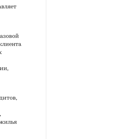
авляет
базовой
 клиента
х
ии,
дитов,
,
 жилья