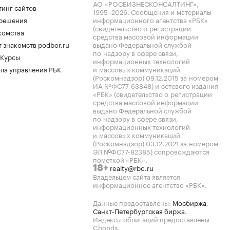
АО «РОСБИЗНЕСКОНСАЛТИНГ»,
тинг сайтов
1995–2026
. Сообщения и материалы
.решения
информационного агентства «РБК»
(свидетельство о регистрации
комства
средства массовой информации
 знакомств podbor.ru
выдано Федеральной службой
по надзору в сфере связи,
 Курсы
информационных технологий
ла управления РБК
и массовых коммуникаций
(Роскомнадзор) 09.12.2015 за номером
ИА №ФС77-63848) и сетевого издания
«РБК» (свидетельство о регистрации
средства массовой информации
выдано Федеральной службой
по надзору в сфере связи,
информационных технологий
и массовых коммуникаций
(Роскомнадзор) 03.12.2021 за номером
ЭЛ №ФС77-82385) сопровождаются
пометкой «РБК».
realty@rbc.ru
18+
Владельцем сайта является
информационное агентство «РБК».
Данные предоставлены:
Мосбиржа
,
Санкт-Петербургская биржа
.
Индексы облигаций предоставлены
Cbonds.