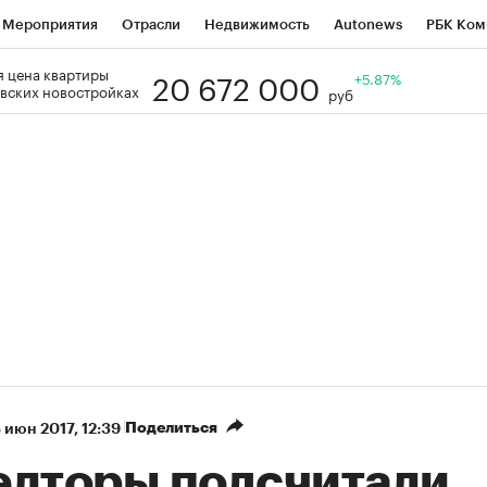
Мероприятия
Отрасли
Недвижимость
Autonews
РБК Ком
20 672 000
 цена квартиры
Образование
РБК Курсы
РБК Life
Тренды
+5.87%
Визионеры
Н
вских новостройках
руб
Дискуссионный клуб
Исследования
Кредитные рейтинги
Фр
Спецпроекты
Проверка контрагентов
Политика
Экономи
к наличной валюты
Поделиться
 июн 2017, 12:39
елторы подсчитали