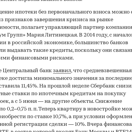
ение ипотеки без первоначального взноса можно 
з признаков завершения кризиса на рынке
имости, полагает управляющий партнер компани
м Групп» Мария Литинецкая. В 2014 году, с начал
ии в российской экономике, большинство банков
ли выдавать такие кредиты, поскольку они связан
кими финансовыми рисками.
е Центральный банк
заявил
, что средневзвешенная
еке достигла минимального значения за последние
оставила 11,45%. На прошлой неделе Сбербанк снизи
ные ставки по ипотечным кредитам на покупку
оек, а с 5 июня — на другие объекты. Снижение
ло 0,2–0,75 п. п. Теперь квартиру в новостройке мо
риобрести по ставке 10,7%, а при условии оформле
нной регистрации сделки — 10%. Вчера финансов