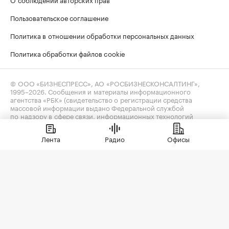
Пользовательское соглашение
Политика в отношении обработки персональных данных
Политика обработки файлов cookie
© ООО «БИЗНЕСПРЕСС», АО «РОСБИЗНЕСКОНСАЛТИНГ»,
1995–2026
. Сообщения и материалы информационного
агентства «РБК» (свидетельство о регистрации средства
массовой информации выдано Федеральной службой
по надзору в сфере связи, информационных технологий
и массовых коммуникаций (Роскомнадзор) 09.12.2015
за номером ИА №ФС77-63848) и сетевого издания «РБК»
Лента
Радио
Офисы
(свидетельство о регистрации средства массовой информации
выдано Федеральной службой по надзору в сфере связи,
информационных технологий и массовых коммуникаций
(Роскомнадзор) 03.12.2021 за номером ЭЛ №ФС77-82385)
сопровождаются пометкой «РБК».
realty@rbc.ru
18+
Владельцем сайта является информационное агентство «РБК».
Данные предоставлены:
Мосбиржа
,
Санкт-Петербургская
биржа
.
Индексы облигаций предоставлены Cbonds.