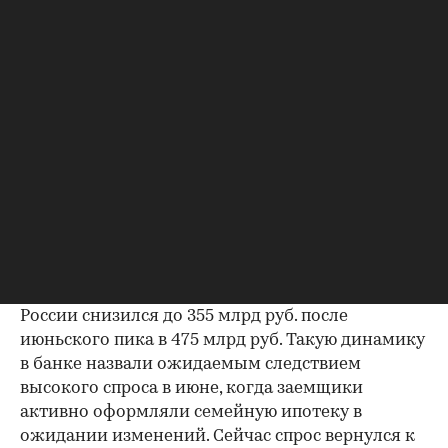
Фото: «Дом.РФ»
Всплеск перетекает в системный
интерес
Похожую картину по выдаче ипотеки в июле
наблюдают крупнейшие российские банки. По
оценкам ВТБ, в июле объем выдач ипотеки в
России снизился до 355 млрд руб. после
июньского пика в 475 млрд руб. Такую динамику
в банке назвали ожидаемым следствием
высокого спроса в июне, когда заемщики
активно оформляли семейную ипотеку в
ожидании изменений. Сейчас спрос вернулся к