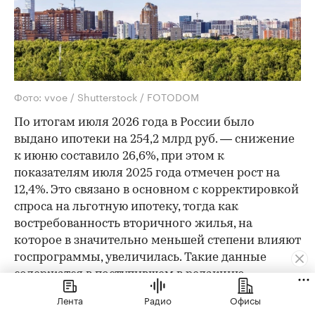
Фото: vvoe / Shutterstock / FOTODOM
По итогам июля 2026 года в России было
выдано ипотеки на 254,2 млрд руб. — снижение
к июню составило 26,6%, при этом к
показателям июля 2025 года отмечен рост на
12,4%. Это связано в основном с корректировкой
спроса на льготную ипотеку, тогда как
востребованность вторичного жилья, на
которое в значительно меньшей степени влияют
госпрограммы, увеличилась. Такие данные
содержатся в поступившем в редакцию
исследовании аналитиков «Домклик» (данные
Лента
Радио
Офисы
приводятся по ипотечным сделкам Сбербанка).