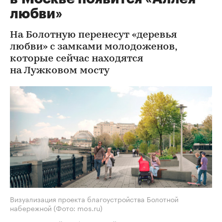
любви»
На Болотную перенесут «деревья
любви» с замками молодоженов,
которые сейчас находятся
на Лужковом мосту
Визуализация проекта благоустройства Болотной
набережной
(Фото: mos.ru)