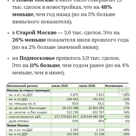
в
Новой Москве
в июле было совершено 1,1
тыс. сделок в новостройках, что на
48%
меньше
, чем год назад (но на 5% больше
июньского показателя);
в
Старой Москве
— 3,6 тыс. сделок. Это на
26%
меньше
показателя июля прошлого года
00:00
/
00:00
(но на 2% больше значений июня);
на
Подмосковье
пришлось 3,9 тыс. сделок.
Это на
11% больше
, чем годом ранее (но на 4%
меньше, чем в июне).