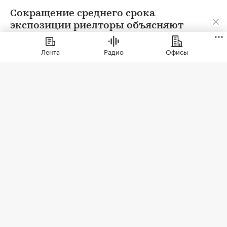
Сокращение среднего срока
экспозиции риелторы объясняют
усилением дефицита ликвидных
квартир: спрос не может быть
Лента
Радио
Офисы
удовлетворен в полной мере
Фото: Natalia Kirsanova / Shutterstock / FOTODOM