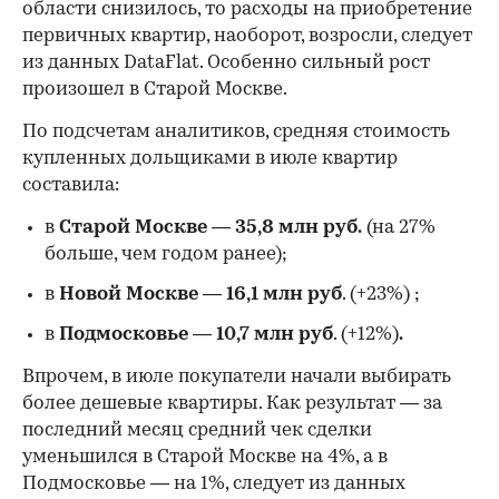
области снизилось, то расходы на приобретение
первичных квартир, наоборот, возросли, следует
из данных DataFlat. Особенно сильный рост
произошел в Старой Москве.
По подсчетам аналитиков, средняя стоимость
купленных дольщиками в июле квартир
составила:
в
Старой Москве
—
35,8 млн руб.
(на 27%
больше, чем годом ранее);
в
Новой Москве
—
16,1 млн руб
. (+23%)
;
в
Подмосковье
—
10,7 млн руб
. (+12%)
.
Впрочем, в июле покупатели начали выбирать
более дешевые квартиры. Как результат — за
последний месяц средний чек сделки
уменьшился в Старой Москве на 4%, а в
Подмосковье — на 1%, следует из данных