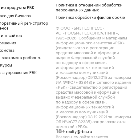
Политика в отношении обработки
гие продукты РБК
персональных данных
ако для бизнеса
Политика обработки файлов cookie
поративный регистратор
енов
© ООО «БИЗНЕСПРЕСС»,
АО «РОСБИЗНЕСКОНСАЛТИНГ»,
тинг сайтов
1995–2026
. Сообщения и материалы
.решения
информационного агентства «РБК»
(свидетельство о регистрации
комства
средства массовой информации
 знакомств podbor.ru
выдано Федеральной службой
по надзору в сфере связи,
 Курсы
информационных технологий
ла управления РБК
и массовых коммуникаций
(Роскомнадзор) 09.12.2015 за номером
ИА №ФС77-63848) и сетевого издания
«РБК» (свидетельство о регистрации
средства массовой информации
выдано Федеральной службой
по надзору в сфере связи,
информационных технологий
и массовых коммуникаций
(Роскомнадзор) 03.12.2021 за номером
ЭЛ №ФС77-82385) сопровождаются
пометкой «РБК».
realty@rbc.ru
18+
Владельцем сайта является