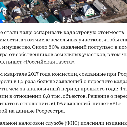
е стали чаще оспаривать кадастровую стоимость
мости, в том числе земельных участков, чтобы сн
а имущество. Около 80% заявлений поступает в к
тра от собственников земельных участков, в том ч
ов,
пишет
«Российская газета».
м квартале 2017 года комиссии, созданные при Рос
рели в 1,5 раза больше заявлений о пересчете кад
ти, чем за аналогичный период прошлого года: 4 т
ий в отношении 8,8 тыс. объектов. Решение о пер
инято в отношении 56,1% заявлений, пишет «РГ»
кой на данные Росреестра.
альной налоговой службе (ФНС) пояснили издани