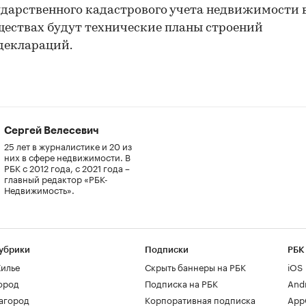
ударственного кадастрового учета недвижимости 
ествах будут технические планы строений
деклараций.
Сергей Велесевич
25 лет в журналистике и 20 из
них в сфере недвижимости. В
РБК с 2012 года, с 2021 года –
главный редактор «РБК-
Недвижимость».
убрики
Подписки
РБК
илье
Скрыть баннеры на РБК
iOS
ород
Подписка на РБК
And
агород
Корпоративная подписка
AppG