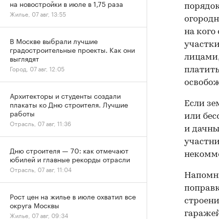
на новостройки в июле в 1,75 раза
порядок
Жилье, 07 авг, 13:55
огородн
на кого
В Москве выбрали лучшие
участки
градостроительные проекты. Как они
лицами,
выглядят
Город, 07 авг, 12:05
платить
освобо
Архитекторы и студенты создали
плакаты ко Дню строителя. Лучшие
Если зе
работы
или бес
Отрасль, 07 авг, 11:36
и дачны
участни
Дню строителя — 70: как отмечают
некомме
юбилей и главные рекорды отрасли
Отрасль, 07 авг, 11:04
Напомни
поправк
Рост цен на жилье в июле охватил все
строени
округа Москвы
гаражей
Жилье, 07 авг, 09:34