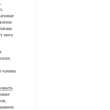
,
о,
дачные
скими
олжны
т него
и
еских
о члены
вовать
ление
ов,
ванием