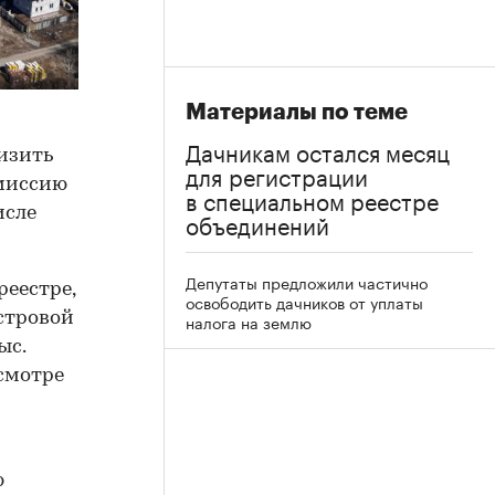
Материалы по теме
Дачникам остался месяц
изить
для регистрации
омиссию
в специальном реестре
исле
объединений
Депутаты предложили частично
реестре,
освободить дачников от уплаты
астровой
налога на землю
ыс.
есмотре
ю