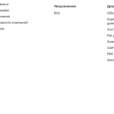
еньги
Уведомления
Дру
изайн
RSS
Обл
нения
Кор
овости компаний
дом
ом
Хос
Рег
Зна
Сайт
РБК
Шко