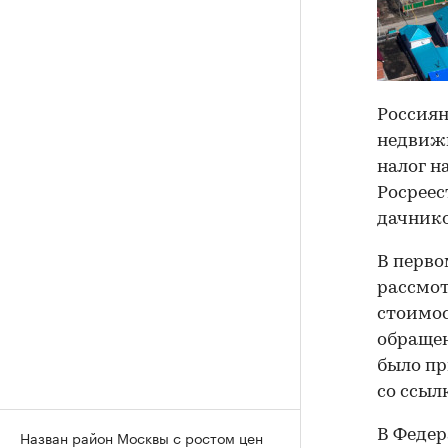
Россиян
недвижи
налог н
Росреес
дачник
В перво
рассмот
стоимос
обращен
было пр
со ссыл
В Федер
Назван район Москвы с ростом цен