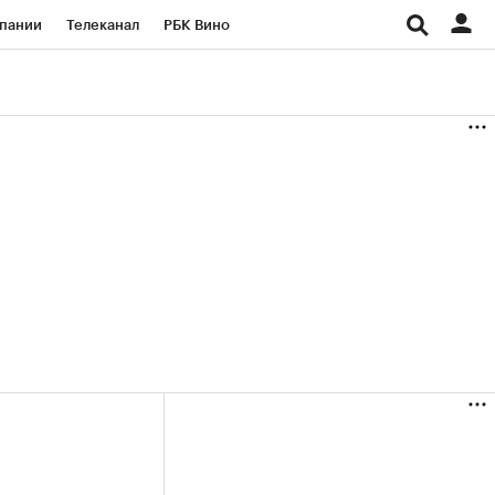
пании
Телеканал
РБК Вино
ациональные проекты
Город
аншизы
Газета
ка
Бизнес