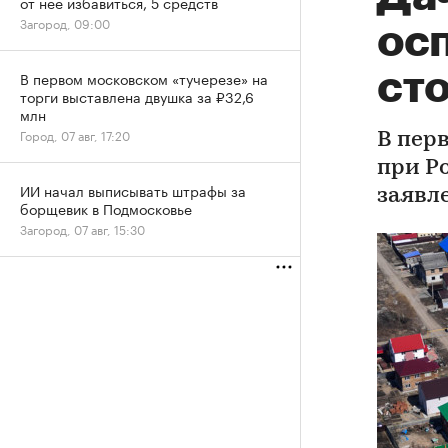
от нее избавиться, 5 средств
Загород, 09:00
ос
ст
В первом московском «тучерезе» на
торги выставлена двушка за ₽32,6
млн
Город, 07 авг, 17:20
В пер
при Ро
ИИ начал выписывать штрафы за
заявл
борщевик в Подмосковье
Загород, 07 авг, 15:30