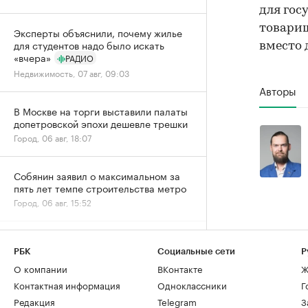
для гос
товарищ
Эксперты объяснили, почему жилье
для студентов надо было искать
вместо 
«вчера»
РАДИО
Недвижимость, 07 авг, 09:03
Авторы
В Москве на торги выставили палаты
допетровской эпохи дешевле трешки
Город, 06 авг, 18:07
Собянин заявил о максимальном за
пять лет темпе строительства метро
Город, 06 авг, 15:52
Спрос на новостройки Москвы и
области снизился за год почти на
РБК
Социальные сети
Р
20%
О компании
ВКонтакте
Ж
Жилье, 06 авг, 15:39
Контактная информация
Одноклассники
Г
Редакция
Telegram
З