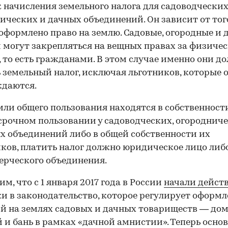
 начисления земельного налога для садоводческих
ических и дачных объединений. Он зависит от тог
 оформлено право на землю. Садовые, огородные и 
 могут закрепляться на вещных правах за физиче
 то есть гражданами. В этом случае именно они д
 земельный налог, исключая льготников, которые о
ждаются.
мли общего пользования находятся в собственност
срочном пользовании у садоводческих, огороднич
х объединений либо в общей собственности их
ков, платить налог должно юридическое лицо либ
рческого объединения.
м, что с 1 января 2017 года в России
начали дейст
и в законодательство, которое регулирует оформ
й на землях садовых и дачных товариществ — дом
 и бань в рамках «дачной амнистии». Теперь осно