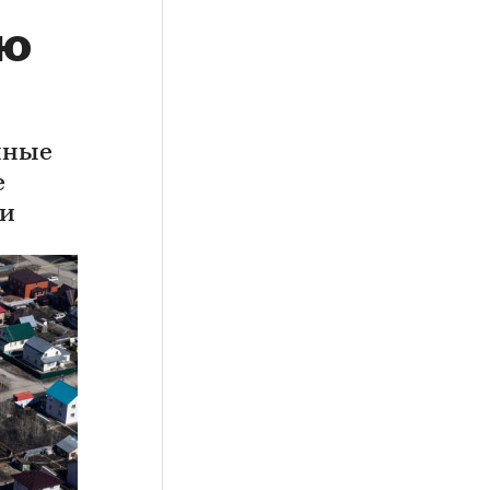
ую
нные
е
ти