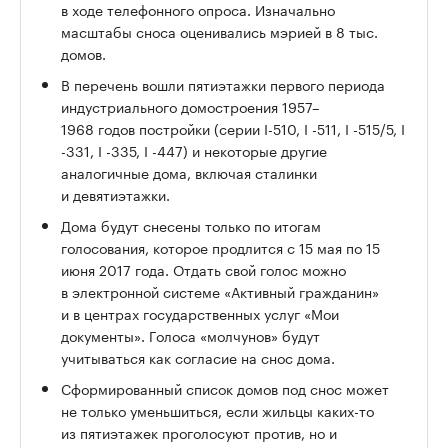
в ходе телефонного опроса. Изначально
масштабы сноса оценивались мэрией в 8 тыс.
домов.
В перечень вошли пятиэтажки первого периода
индустриального домостроения 1957–
1968 годов постройки (серии I-510, I -511, I -515/5, I
-331, I -335, I -447) и некоторые другие
аналогичные дома, включая сталинки
и девятиэтажки.
Дома будут снесены только по итогам
голосования, которое продлится с 15 мая по 15
июня 2017 года. Отдать свой голос можно
в электронной системе «Активный гражданин»
и в центрах государственных услуг «Мои
документы». Голоса «молчунов» будут
учитываться как согласие на снос дома.
Сформированный список домов под снос может
не только уменьшиться, если жильцы каких-то
из пятиэтажек проголосуют против, но и