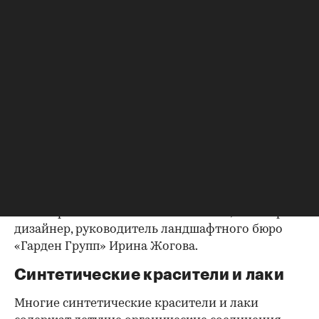
комнаты и типа конструкции», — рассказала
Мария Паршина.
Также стоит отказаться от ПВХ
(поливинилхлорид), из которого порой делают
не только трубы для воды, но и пластиковые
окна, линолеум и натяжные потолки, советуют
дизайнеры. «ПВХ может выделять токсичные
вещества при нагревании и разложении. Кроме
того, он плохо поддается утилизации. Вместо
него стоит отдать предпочтение натуральным
материалам, таким как дерево или линолеум на
основе растительных компонентов», — говорит
дизайнер, руководитель ландшафтного бюро
«Гарден Групп» Ирина Жогова.
Синтетические красители и лаки
Многие синтетические красители и лаки