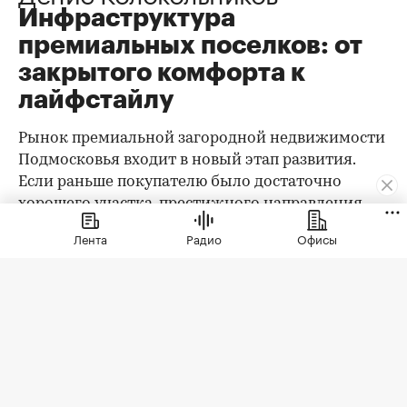
Инфраструктура
премиальных поселков: от
закрытого комфорта к
лайфстайлу
Рынок премиальной загородной недвижимости
Подмосковья входит в новый этап развития.
Если раньше покупателю было достаточно
хорошего участка, престижного направления,
охраны и качественного дома, то сегодня запрос
Лента
Радио
Офисы
заметно изменился. Клиент выбирает уже не
только квадратные метры и сотки, а целостную
среду проживания: архитектуру,
благоустройство, приватность, сервис, доступ к
природе, спорт, детскую и семейную
инфраструктуру.
При этом анализ существующего предложения