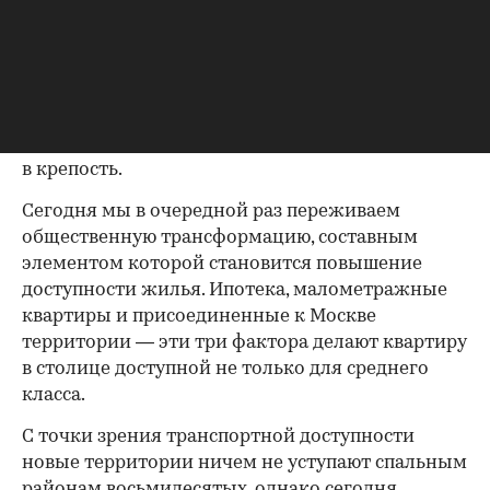
оказались гораздо более востребованными,
чем общественные пространства и парки. Важно
и то, что для советского человека товарные
запасы были существенной частью жизни. Это
и запасы продуктов, и обширные библиотеки,
и запасы стройматериалов. Дом превратился
в крепость.
Сегодня мы в очередной раз переживаем
общественную трансформацию, составным
элементом которой становится повышение
доступности жилья. Ипотека, малометражные
квартиры и присоединенные к Москве
территории — эти три фактора делают квартиру
в столице доступной не только для среднего
класса.
С точки зрения транспортной доступности
новые территории ничем не уступают спальным
районам восьмидесятых, однако сегодня