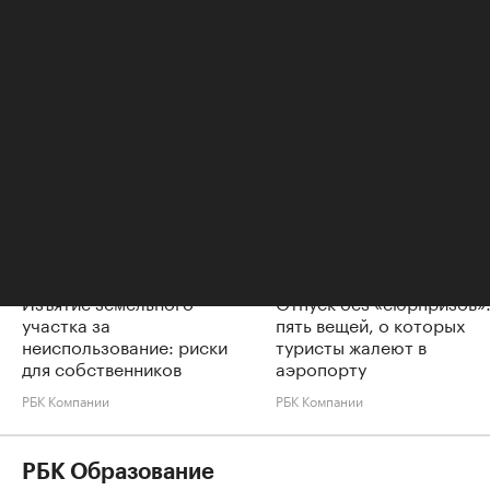
главный редактор «РБК-Недвижимость».
Читайте также
Изъятие земельного
Отпуск без «сюрпризов»
участка за
пять вещей, о которых
неиспользование: риски
туристы жалеют в
для собственников
аэропорту
РБК Компании
РБК Компании
РБК Образование