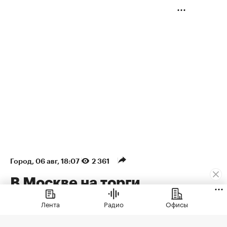
Город
⁠,
06 авг, 18:07
2 361
В Москве на торги
выставили палаты
Лента
Радио
Офисы
допетровской эпохи