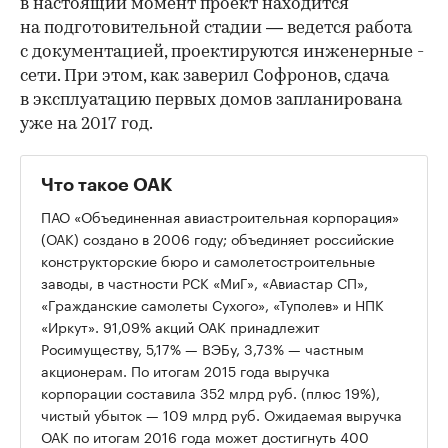
в настоящий момент пр­оект находится
на подгото­вительной стадии — ведется работа
с документацией, проектируются инженерные ­
сети. При этом, как заверил Софронов, сдача
в эксплуа­тацию первых домов за­планирована
уже на 2017 г­од.
Что такое ОАК
ПАО «Объединенная авиастроительная корпорация»
(ОАК) создано в 2006 году; объединяет российские
конструкторские бюро и самолетостроительные
заводы, в частности РСК «МиГ», «Авиастар СП»,
«Гражданские самолеты Сухого», «Туполев» и НПК
«Иркут». 91,09% акций ОАК принадлежит
Росимуществу, 5,17% — ВЭБу, 3,73% — частным
акционерам. По итогам 2015 года выручка
корпорации составила 352 млрд руб. (плюс 19%),
чистый убыток — 109 млрд руб. Ожидаемая выручка
ОАК по итогам 2016 года может достигнуть 400