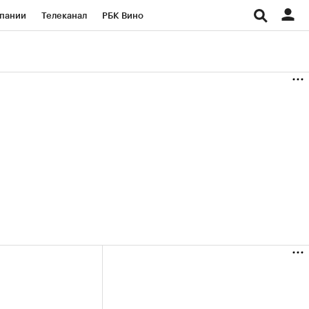
пании
Телеканал
РБК Вино
ациональные проекты
Город
аншизы
Газета
ка
Бизнес