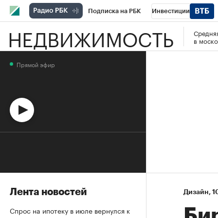
Подписка на РБК
Инвестиции
НЕДВИЖИМОСТЬ
Средняя
Спорт
Школа управления РБК
РБК 
в моско
Стиль
Крипто
РБК Бизнес-среда
Прямой эфир
Спецпроекты СПб
Конференции СПб
Технологии и медиа
Финансы
Рыно
Лента новостей
Дизайн
⁠,
1
Спрос на ипотеку в июле вернулся к
Би