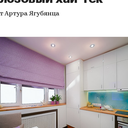
т Артура Ягубянца