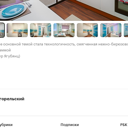
не основной темой стала технологичность, смягченная нежно-бирюзов
гаммой
ур Ягубянц)
горельский
убрики
Подписки
РБК