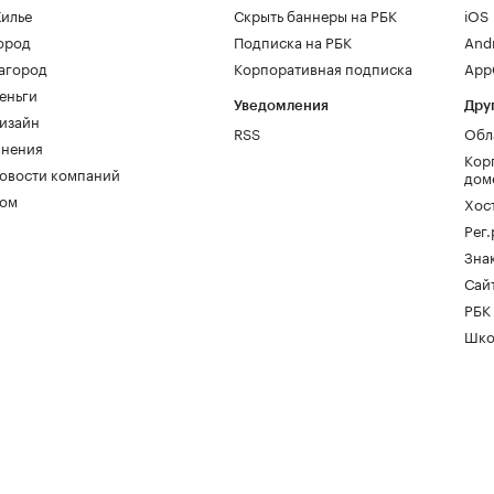
илье
Скрыть баннеры на РБК
iOS
ород
Подписка на РБК
And
агород
Корпоративная подписка
AppG
еньги
Уведомления
Дру
изайн
RSS
Обл
нения
Кор
овости компаний
дом
ом
Хос
Рег
Зна
Сайт
РБК
Шко