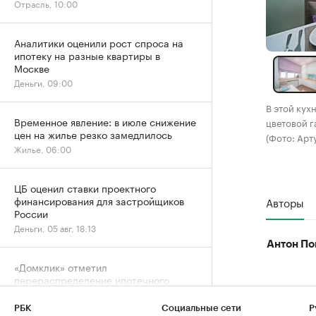
Отрасль, 10:00
Аналитики оценили рост спроса на
ипотеку на разные квартиры в
Москве
Деньги, 09:00
В этой кух
Временное явление: в июле снижение
цветовой 
цен на жилье резко замедлилось
(Фото: Арт
Жилье, 06:00
ЦБ оценил ставки проектного
финансирования для застройщиков
Авторы
России
Деньги, 05 авг, 18:13
Антон По
«Домклик» отметил
перераспределение ипотечного
спроса в сторону вторички
Деньги, 05 авг, 15:13
РБК
Социальные сети
Р