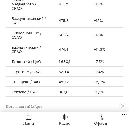
Медведково /
413,2
+18%
СВАО
Бескудниковский /
475,8
+15%
САО
Южное Тушино /
566,7
+13%
СЗАО
Бабушкинский /
474,4
+11,3%
СВАО
Таганский / ЦАО
1 660,1
+7,5%
Строгино / СЗАО
530,4
+7,4%
Солнцево / ЗАО
459,2
+6,9%
Коптево / САО
367,6
+6,2%
Источник: bnMAP.pro
Во втором квартале 2026 года лидирующую
Лента
Радио
Офисы
тройку районов Старой Москвы по темпам