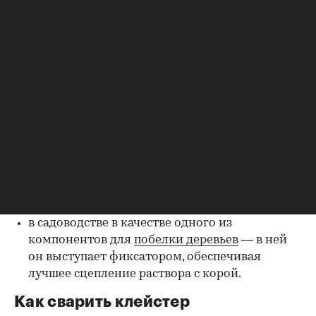
альтернативой обычному магазинному клею,
считается более экологичным и легким в плане
воздействия на материалы. Используют
клейстер в разных сферах, вот некоторые
00:00
/
00:00
примеры:
поклейка обоев, особенно бумажных;
для детских поделок, папье-маше,
скрепления книжных переплетов;
для заделки мелких трещин или отверстий,
например щелей в старых деревянных
оконных рамах;
в садоводстве в качестве одного из
компонентов для
побелки деревьев
— в ней
он выступает фиксатором, обеспечивая
лучшее сцепление раствора с корой.
Как сварить клейстер