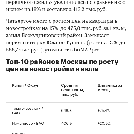
первичного жилья увеличилась по сравнению с
июнем на 18% и составила 413,2 тыс. руб.
Четвертое место с ростом цен на квартиры в
новостройках на 15%, до 475,8 тыс. руб. за 1 кв. м,
занял Бескудниковский район. Замыкает
первую пятерку Южное Тушино (рост на 13%, до
566,7 тыс. руб.), уточняют в bnMAP.pro.
Топ-10 районов Москвы по росту
цен на новостройки в июле
00:00
/
00:00
Район / Округ
Средняя
Динамика за
цена 1 кв. м,
месяц
тыс. руб.
Тимирязевский /
648,8
+75,4%
САО
Измайлово / ВАО
406,5
+20,9%
Южное