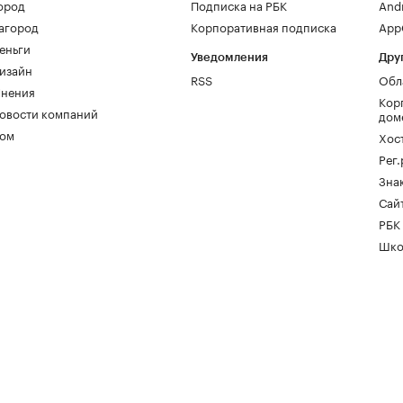
ород
Подписка на РБК
And
агород
Корпоративная подписка
AppG
еньги
Уведомления
Дру
изайн
RSS
Обл
нения
Кор
овости компаний
дом
ом
Хос
Рег
Зна
Сайт
РБК
Шко