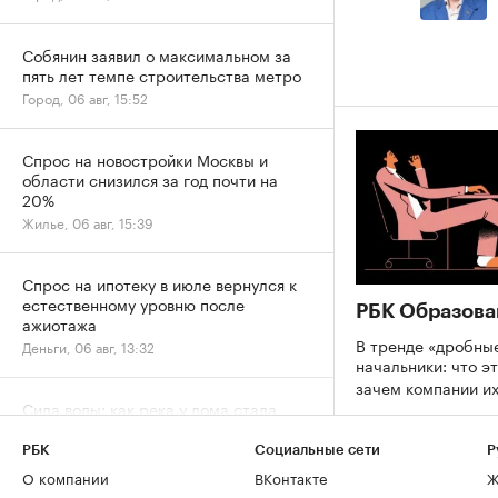
Собянин заявил о максимальном за
пять лет темпе строительства метро
Город, 06 авг, 15:52
Спрос на новостройки Москвы и
области снизился за год почти на
20%
Жилье, 06 авг, 15:39
Спрос на ипотеку в июле вернулся к
естественному уровню после
РБК Образова
ажиотажа
В тренде «дробны
Деньги, 06 авг, 13:32
начальники: что эт
зачем компании и
Сила воды: как река у дома стала
символом премиальной жизни в
Москве
РБК
Социальные сети
Р
Город, 06 авг, 13:05
О компании
ВКонтакте
Ж