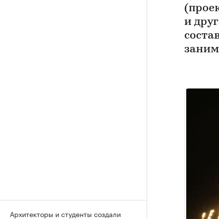
(прое
и дру
состав
занима
Архитекторы и студенты создали