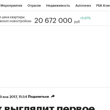
Мероприятия
Отрасли
Недвижимость
Autonews
РБК Ком
20 672 000
 цена квартиры
Образование
РБК Курсы
РБК Life
Тренды
+5.87%
Визионеры
Н
вских новостройках
руб
Дискуссионный клуб
Исследования
Кредитные рейтинги
Фр
Спецпроекты
Проверка контрагентов
Политика
Экономи
к наличной валюты
Поделиться
9 янв 2017, 11:54
к выглядит первое