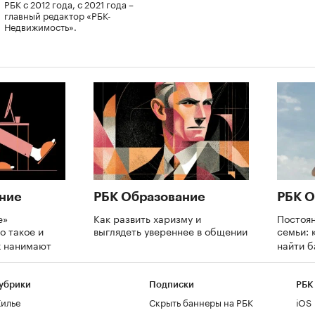
РБК с 2012 года, с 2021 года –
главный редактор «РБК-
Недвижимость».
ние
РБК Образование
РБК О
е»
Как развить харизму и
Постоя
о такое и
выглядеть увереннее в общении
семьи: 
х нанимают
найти 
убрики
Подписки
РБК
илье
Скрыть баннеры на РБК
iOS