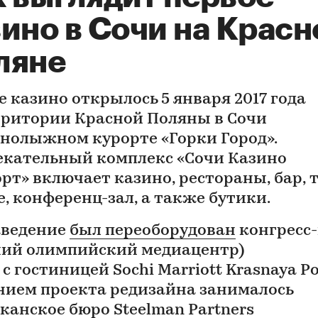
ино в Сочи на Красн
ляне
е казино открылось 5 января 2017 года
рритории Красной Поляны в Сочи
рнолыжном курорте «Горки Город».
екательный комплекс «Сочи Казино
орт» включает казино, рестораны, бар, 
е, конференц-зал, а также бутики.
аведение
был переоборудован
конгресс
ий олимпийский медиацентр)
с гостиницей Sochi Marriott Krasnaya Po
нием проекта редизайна занималось
канское бюро Steelman Partners