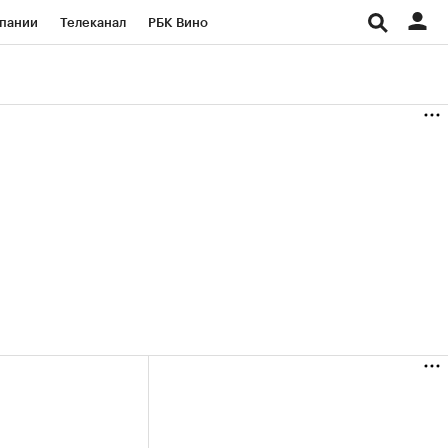
пании
Телеканал
РБК Вино
ациональные проекты
Город
аншизы
Газета
ка
Бизнес