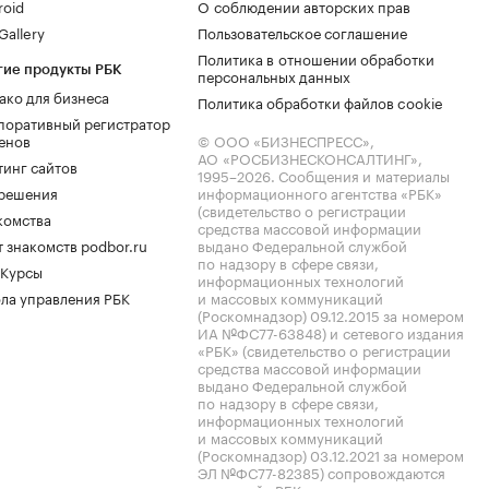
roid
О соблюдении авторских прав
allery
Пользовательское соглашение
Политика в отношении обработки
гие продукты РБК
персональных данных
ако для бизнеса
Политика обработки файлов cookie
поративный регистратор
енов
© ООО «БИЗНЕСПРЕСС»,
АО «РОСБИЗНЕСКОНСАЛТИНГ»,
тинг сайтов
1995–2026
. Сообщения и материалы
.решения
информационного агентства «РБК»
(свидетельство о регистрации
комства
средства массовой информации
 знакомств podbor.ru
выдано Федеральной службой
по надзору в сфере связи,
 Курсы
информационных технологий
ла управления РБК
и массовых коммуникаций
(Роскомнадзор) 09.12.2015 за номером
ИА №ФС77-63848) и сетевого издания
«РБК» (свидетельство о регистрации
средства массовой информации
выдано Федеральной службой
по надзору в сфере связи,
информационных технологий
и массовых коммуникаций
(Роскомнадзор) 03.12.2021 за номером
ЭЛ №ФС77-82385) сопровождаются