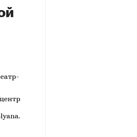
ой
театр-
-центр
lyana.