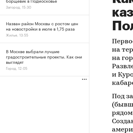
борщевик в Подмосковье
Загород, 15:30
каз
По
Назван район Москвы с ростом цен
на новостройки в июле в 1,75 раза
Жилье, 13:55
Перво
на те
В Москве выбрали лучшие
градостроительные проекты. Как они
на го
выглядят
Развл
Город, 12:05
и Кур
кабар
Под з
(бывш
рядом 
Созда
амери