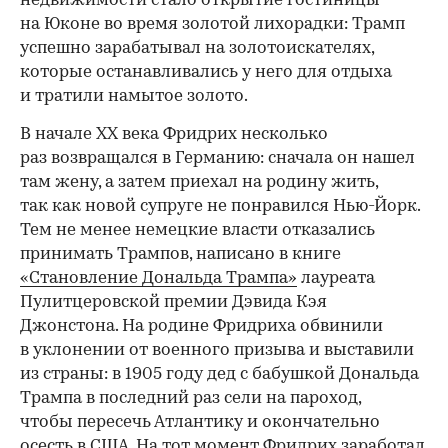
недвижимости стало открытие гостиницы
на Юконе во время золотой лихорадки: Трамп
успешно зарабатывал на золотоискателях,
которые останавливались у него для отдыха
и тратили намытое золото.
В начале XX века Фридрих несколько
раз возвращался в Германию: сначала он нашел
там жену, а затем приехал на родину жить,
так как новой супруге не понравился Нью-Йорк.
Тем не менее немецкие власти отказались
принимать Трампов, написано в книге
«Становление Дональда Трампа»
лауреата
Пулитцеровской премии Дэвида Кэя
Джонстона. На родине Фридриха обвинили
в уклонении от военного призыва и выставили
из страны: в 1905 году дед с бабушкой Дональда
Трампа в последний раз сели на пароход,
чтобы пересечь Атлантику и окончательно
осесть в США. На тот момент Фридрих заработал