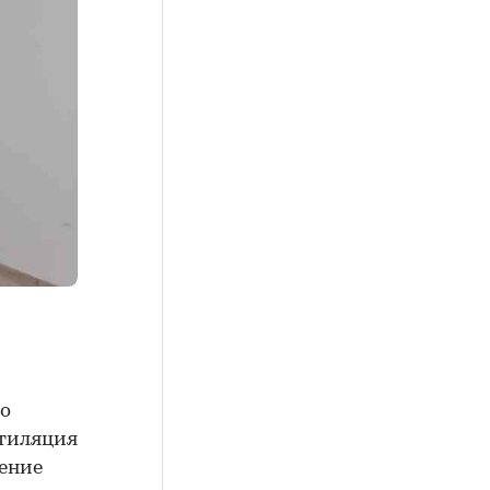
го
нтиляция
ление