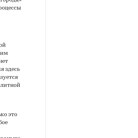
 города»
процессы
ой
ким
нет
я здесь
ьзуется
олитной
ко это
бое