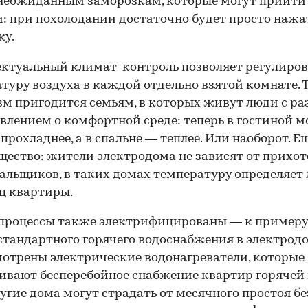
неожиданным заморозкам, которые могут прийти
: при похолодании достаточно будет просто нажа
ку.
ктуальный климат-контроль позволяет регулиров
туру воздуха в каждой отдельно взятой комнате. 
м пригодится семьям, в которых живут люди с р
влением о комфортной среде: теперь в гостиной 
 прохладнее, а в спальне — теплее. Или наоборот. Е
ество: жители электродома не зависят от прихот
льщиков, в таких домах температуру определяет
ц квартиры.
процессы также электрифицированы — к примеру
стандартного горячего водоснабжения в электрод
отрены электрические водонагреватели, которые
00:00
/
00:00
ивают бесперебойное снабжение квартир горячей 
угие дома могут страдать от месячного простоя бе