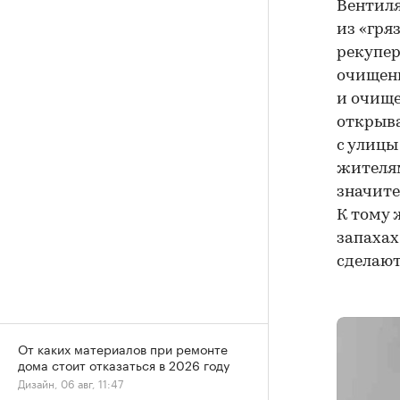
Вентиля
из «гря
рекупер
очищенн
и очище
открыва
с улицы
жителям
значите
К тому 
запахах
сделают
От каких материалов при ремонте
дома стоит отказаться в 2026 году
Дизайн, 06 авг, 11:47