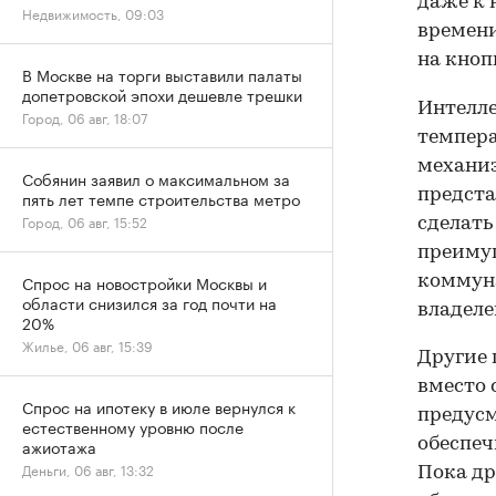
даже к 
Недвижимость, 09:03
времени
на кноп
В Москве на торги выставили палаты
допетровской эпохи дешевле трешки
Интелле
Город, 06 авг, 18:07
темпера
механиз
Собянин заявил о максимальном за
предста
пять лет темпе строительства метро
Город, 06 авг, 15:52
сделать
преимущ
Спрос на новостройки Москвы и
коммуна
области снизился за год почти на
владеле
20%
Жилье, 06 авг, 15:39
Другие 
вместо 
Спрос на ипотеку в июле вернулся к
предусм
естественному уровню после
обеспеч
ажиотажа
Деньги, 06 авг, 13:32
Пока др