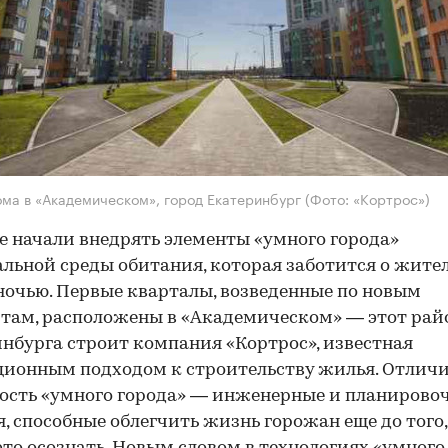
ма в «Академическом», город Екатеринбург
(Фото: «Кортрос»)
е начали внедрять элементы «умного города»
льной среды обитания, которая заботится о жите
ночью. Первые кварталы, возведенные по новым
там, расположены в «Академическом» — этот рай
нбурга строит компания «Кортрос», известная
ионным подходом к строительству жилья. Отлич
ость «умного города» — инженерные и планирово
, способные облегчить жизнь горожан еще до того,