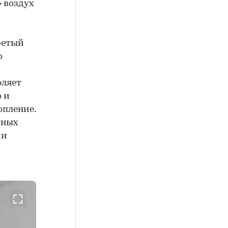
 воздух
ретый
о
оляет
 и
опление.
тных
ии