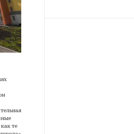
лях
он
ительная
чные
 как те