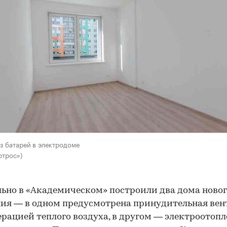
з батарей в электродоме
ртрос»)
ьно в «Академическом» построили два дома ново
ия — в одном предусмотрена принудительная ве
ерацией теплого воздуха, в другом — электроотоп