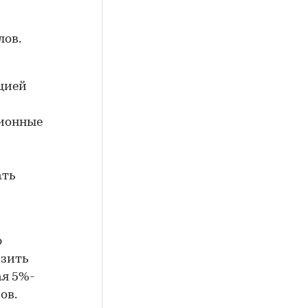
лов.
цией
ционные
ать
ю
изить
ая 5%-
ов.