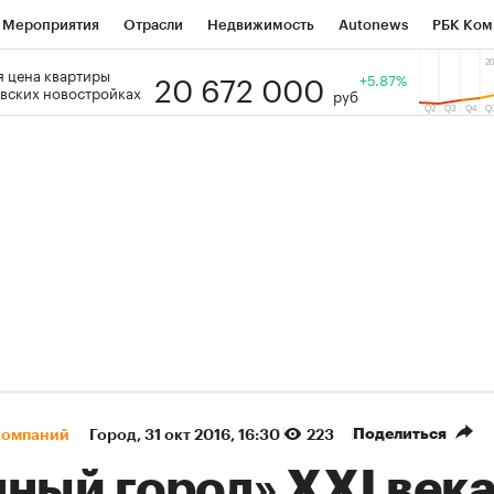
Мероприятия
Отрасли
Недвижимость
Autonews
РБК Ком
20 672 000
 цена квартиры
 РБК
РБК Образование
РБК Курсы
РБК Life
+5.87%
Тренды
Виз
вских новостройках
руб
ь
Крипто
РБК Бизнес-среда
Дискуссионный клуб
Исследо
зета
Спецпроекты СПб
Конференции СПб
Спецпроекты
кономика
Бизнес
Технологии и медиа
Финансы
Рынок на
(+88,52%)
(+32,92%)
5 450
АФК «Система» ₽12
Купить
К
 ПСБ к 29.07.27
прогноз БКС к 15.07.27
Поделиться
компаний
Город
⁠,
31 окт 2016, 16:30
223
ный город» XXI века