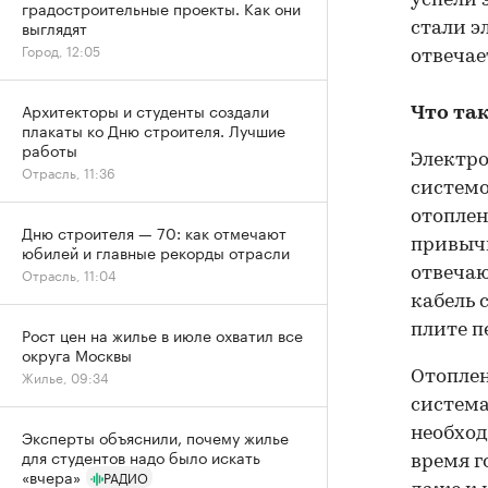
успели 
градостроительные проекты. Как они
выглядят
стали э
Город, 12:05
отвечае
Архитекторы и студенты создали
Что та
плакаты ко Дню строителя. Лучшие
работы
Электр
Отрасль, 11:36
систем
отоплен
Дню строителя — 70: как отмечают
привычн
юбилей и главные рекорды отрасли
отвечаю
Отрасль, 11:04
кабель 
плите п
Рост цен на жилье в июле охватил все
округа Москвы
Жилье, 09:34
Отоплен
система
необход
Эксперты объяснили, почему жилье
для студентов надо было искать
время г
«вчера»
РАДИО