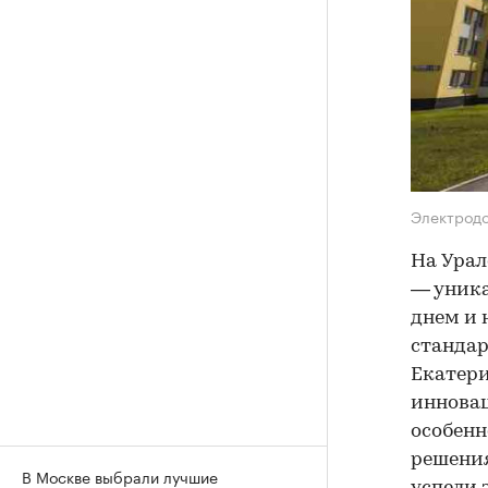
Электродо
На Урал
— уника
днем и 
стандар
Екатери
инновац
особенн
решения
В Москве выбрали лучшие