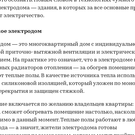
это осознать. Новым словом в технологиях «умного
лектродома — здания, в которых за все основные 
т электричество.
кое электродом
одом — это многоквартирный дом с индивидуальн
ой приточно-вытяжной вентиляции и электричес
ием. На практике это означает, что в электродоме 
ых радиаторов отопления — за обогрев помещени
т теплые полы. В качестве источника тепла испол
с силиконовой изоляцией, который уложен по мон
ерекрытия и защищен стяжкой.
ие включается по желанию владельцев квартиры:
 сможет обогревать помещение настолько, насколь
имо в данный момент. Теплые полы работают в лю
ода — а значит, жители электродома готовы