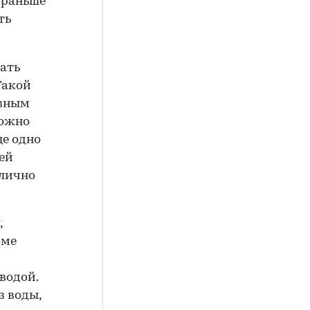
 раньше
ть
ать
Такой
азным
можно
ще одно
ей
 лично
,
оме
водой.
з воды,