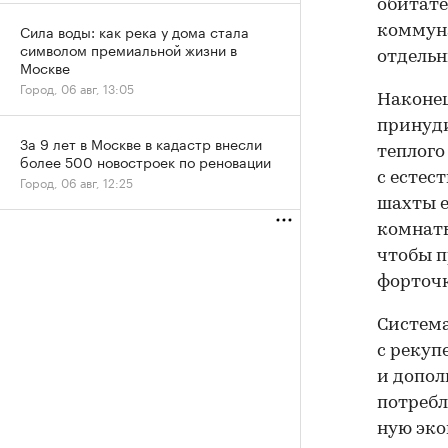
обитате
Сила воды: как река у дома стала
коммуна
символом премиальной жизни в
отдельн
Москве
Город, 06 авг, 13:05
Наконец
принуд
За 9 лет в Москве в кадастр внесли
теплого
более 500 новостроек по реновации
с естес
Город, 06 авг, 12:25
шахты е
комнаты
чтобы п
форточк
Систем
с рекуп
и допол
потребл
ную эко