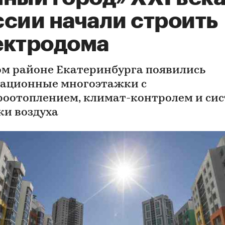
ссии начали строить
ектродома
ом районе Екатеринбурга появились
ационные многоэтажки с
роотоплением, климат-контролем и си
ки воздуха