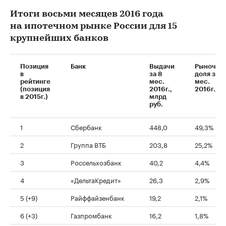
Итоги восьми месяцев 2016 года
на ипотечном рынке России для 15
крупнейших банков
Позиция
Банк
Выдачи
Рыночна
в
за 8
доля за 8
рейтинге
мес.
мес.
(позиция
2016г.,
2016г., %
в 2015г.)
млрд
руб.
1
Сбербанк
448,0
49,3%
2
Группа ВТБ
203,8
25,2%
3
Россельхозбанк
40,2
4,4%
4
«ДельтаКредит»
26,3
2,9%
5 (+9)
Райффайзенбанк
19,2
2,1%
6 (+3)
Газпромбанк
16,2
1,8%