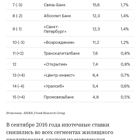
7 (-3)
Связь-Банк
15,6
1,7%
8 (-2)
Абсолют Банк
12,3
1,4%
«Санкт-
9 (-1)
12,3
1,4%
Петербург»
10 (-3)
«Возрождение»
11,2
1,2%
11 (+2)
Транскапиталбанк
7,6
0,8%
12
«Открытие»
7,4
0,8%
13 (+4)
«Центр-инвест»
6,4
0,7%
14 (-4)
«Уралсиб»
5,4
0,6%
15 (+4)
Промсвязьбанк
4,8
0,5%
Источник: АИЖК, Frank Research Group
В сентябре 2016 года ипотечные ставки
снизились во всех сегментах жилищного