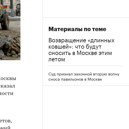
Материалы по теме
Возвращение «длинных
ковшей»: что будут
сносить в Москве этим
летом
Суд признал законной вторую волну
сноса павильонов в Москве
Москвы
сказал
мости
етов,
ений,