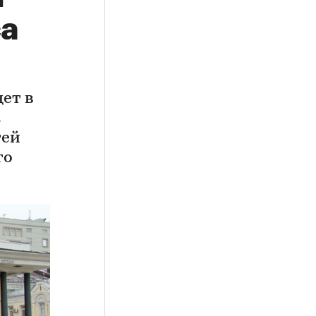
са
ет в
а
гей
го