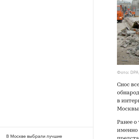
Фото: DP
Снос вс
обнарод
в инте
Москвы 
Ранее о
именно 
В Москве выбрали лучшие
предста