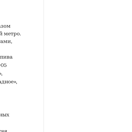
азом
й метро.
тами,
пива
905
»,
адное»,
нных
гея