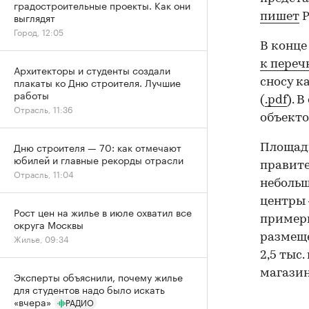
градостроительные проекты. Как они
выглядят
пишет
Р
Город, 12:05
В конце
к переч
Архитекторы и студенты создали
плакаты ко Дню строителя. Лучшие
сносу к
работы
(
.pdf
). 
Отрасль, 11:36
объекто
Дню строителя — 70: как отмечают
Площадь
юбилей и главные рекорды отрасли
правител
Отрасль, 11:04
небольш
центры
Рост цен на жилье в июле охватил все
примерн
округа Москвы
размеще
Жилье, 09:34
2,5 тыс
магазин
Эксперты объяснили, почему жилье
для студентов надо было искать
«вчера»
РАДИО