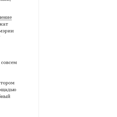
нение
ежат
 мэрии
7
с совсем
котором
лощадью
ыбный