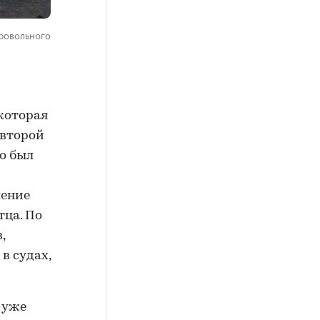
бровольного
 которая
 второй
то был
шение
тца. По
,
в судах,
 уже