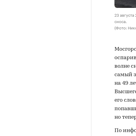
23 августа
сноса.
(Фото: Ник
Мосгор
оспарив
волне с
самый з
на 49 л
Высшего
его сло
попавши
но тепе
По инфо