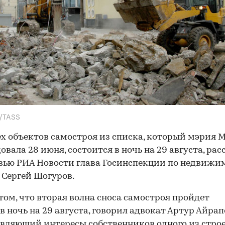
A/TASS
ех объектов самостроя из списка, который мэрия 
овала 28 июня, состоится в ночь на 29 августа, рас
рвью
РИА Новости
глава Госинспекции по недвижи
Сергей Шогуров.
 том, что вторая волна сноса самостроя пройдет
в ночь на 29 августа, говорил адвокат Артур Айрап
вляющий интересы собственников одного из стро