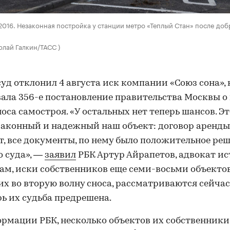
 2016. Незаконная постройка у станции метро «Теплый Стан» после до
олай Галкин/ТАСС )
суд отклонил
4 августа
иск компании «Союз
сона
»,
ала 356-
е
постановление правительства Москвы о
носа
самостроя
. «У остальных нет теперь шансов. Э
аконный и надежный наш объект: договор аренды
ет, все документы, по нему было положительное ре
 суда», —
заявил
РБК Артур
Айрапетов
, адвокат ис
вам, иски собственников еще семи-восьми объектов
х во вторую волну сноса, рассматриваются сейчас 
рь их судьба предрешена.
рмации РБК, несколько объектов их собственники