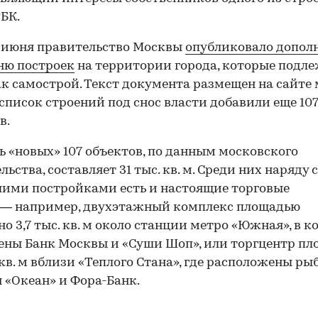
БК.
 июня правительство Москвы
опубликовало допол
ню построек
на территории города, которые подл
ак самострой. Текст документа размещен на сайте
В список строений под снос власти добавили еще 10
в.
 «новых» 107 объектов, по данным московского
ьства, составляет 31 тыс. кв. м. Среди них наряду 
ими постройками есть и настоящие торговые
 — например, двухэтажный комплекс площадью
о 3,7 тыс. кв. м около станции метро «Южная», в 
ны Банк Москвы и «Суши Шоп», или торгцентр п
. кв. м вблизи «Теплого Стана», где расположены р
 «Океан» и Фора-Банк.