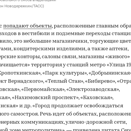
тон Новодережкин/ТАСС)
ос
попадают объекты
, расположенные главным обр
входов в вестибюли и подземные переходы станци
вило, это небольшие магазинчики, торгующие цве
ами, кондитерскими изделиями, а также аптеки,
рские конторы, салоны связи, магазины «живого
»
«Зачищается» территория у станций метро «Улица 1
Кропоткинская
», «Парк культуры», «
Добрынинская
кт Вернадского», «Теплый Стан», «
Бибирево
», «Отр
вская», «Первомайская», «Электрозаводская»,
ая», «Нахимовский проспект», «
Каховская
»,
инская
» и др. «Город продолжает освобождаться
ного
самостроя
. Речь идет об объектах, расположе
нерных коммуникациях, улично-дорожной сети,
ной зоне метрополитена», — приведена цитата Сер