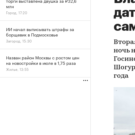
торги выставлена двушка за ₽32,6
млн
да
Город, 17:20
са
ИИ начал выписывать штрафы за
борщевик в Подмосковье
Загород, 15:30
Втора
ночь н
Назван район Москвы с ростом цен
Госин
на новостройки в июле в 1,75 раза
Шогур
Жилье, 13:55
года