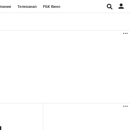
пании
Телеканал
РБК Вино
ациональные проекты
Город
аншизы
Газета
ка
Бизнес
и