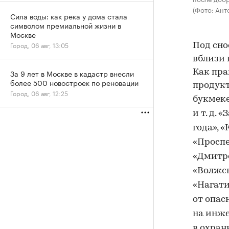
(Фото: Ан
Сила воды: как река у дома стала
символом премиальной жизни в
Москве
Город, 06 авг, 13:05
Под сн
вблизи 
Как пра
За 9 лет в Москве в кадастр внесли
более 500 новостроек по реновации
продукт
Город, 06 авг, 12:25
букмеке
и
т
.
д
. 
года», «
«Проспе
«Дмитро
«Волжск
«
Нагат
от опас
на инже
в охран