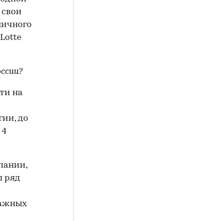
 свои
ничного
Lotte
оссии?
ти на
гии, до
 4
пании,
л ряд
важных