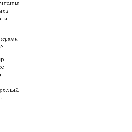
омпания
иса,
а и
тнерами
я?
up
се
до
ересный
с