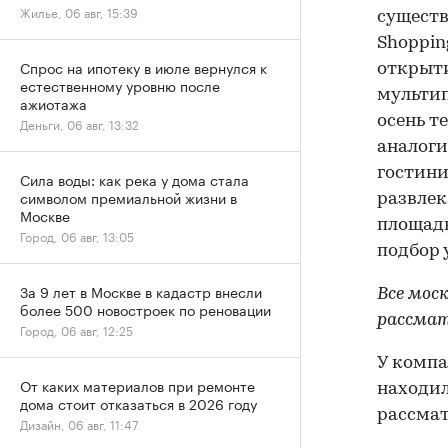
Жилье, 06 авг, 15:39
существ
Shoppin
Спрос на ипотеку в июле вернулся к
открыти
естественному уровню после
мультип
ажиотажа
осень т
Деньги, 06 авг, 13:32
аналоги
гостини
Сила воды: как река у дома стала
символом премиальной жизни в
развлек
Москве
площадк
Город, 06 авг, 13:05
подбор 
За 9 лет в Москве в кадастр внесли
Все мос
более 500 новостроек по реновации
рассмат
Город, 06 авг, 12:25
У компа
От каких материалов при ремонте
находил
дома стоит отказаться в 2026 году
рассма
Дизайн, 06 авг, 11:47