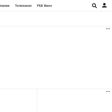
пании
Телеканал
РБК Вино
ациональные проекты
Город
аншизы
Газета
ка
Бизнес