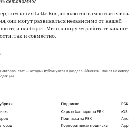
ть автономно?
ер, компания Lotte Rus, абсолютно самостоятельна
я, они могут развиваться независимо от нашей
ности, и наоборот. Мы планируем работать как по-
ости, так и совместно.
е
я авторов, статьи которых публикуются в разделе «Мнения», может не совпа
редакции.
убрики
Подписки
РБК
илье
Скрыть баннеры на РБК
iOS
ород
Подписка на РБК
And
агород
Корпоративная подписка
AppG