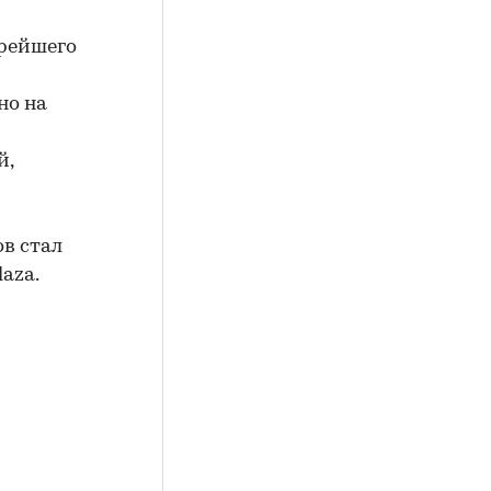
орейшего
но на
й,
в стал
aza.