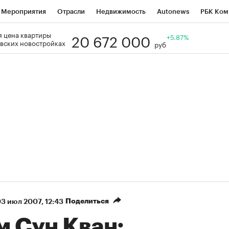
Мероприятия
Отрасли
Недвижимость
Autonews
РБК Ком
20 672 000
 цена квартиры
Образование
РБК Курсы
РБК Life
Тренды
+5.87%
Визионеры
Н
вских новостройках
руб
Дискуссионный клуб
Исследования
Кредитные рейтинги
Фр
Спецпроекты
Проверка контрагентов
Политика
Экономи
к наличной валюты
Поделиться
3 июл 2007, 12:43
м Сун Кван: