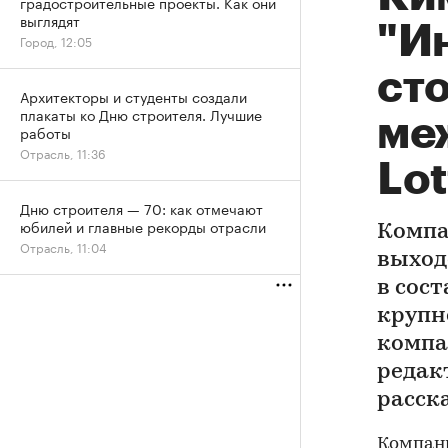
градостроительные проекты. Как они
выглядят
"И
Город, 12:05
сто
Архитекторы и студенты создали
плакаты ко Дню строителя. Лучшие
ме
работы
Отрасль, 11:36
Lot
Дню строителя — 70: как отмечают
юбилей и главные рекорды отрасли
Компа
Отрасль, 11:04
выход
в сост
крупн
компа
редак
расск
Компани