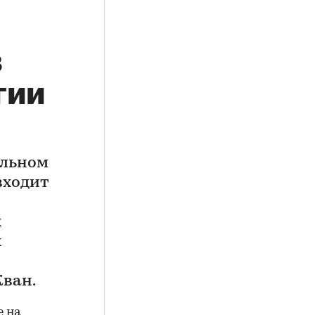
в
гии
альном
входит
х
х
Кван.
е на