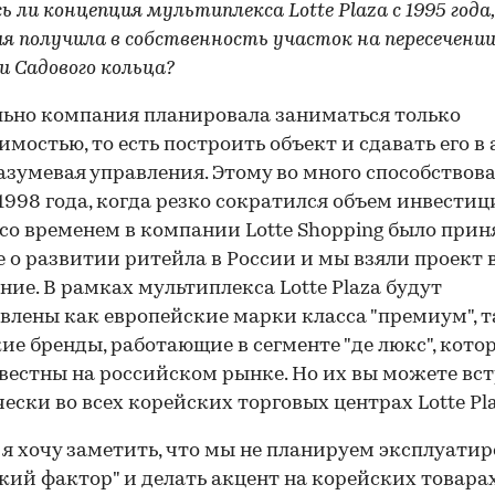
 ли концепция мультиплекса Lotte Plaza с 1995 года,
я получила в собственность участок на пересечении
и Садового кольца?
ьно компания планировала заниматься только
мостью, то есть построить объект и сдавать его в 
азумевая управления. Этому во много способствов
1998 года, когда резко сократился объем инвестиц
со временем в компании Lotte Shopping было прин
 о развитии ритейла в России и мы взяли проект 
ние. В рамках мультиплекса Lotte Plaza будут
влены как европейские марки класса "премиум", т
ие бренды, работающие в сегменте "де люкс", кото
вестны на российском рынке. Но их вы можете вс
ески во всех корейских торговых центрах Lotte Pla
 я хочу заметить, что мы не планируем эксплуатир
кий фактор" и делать акцент на корейских товарах