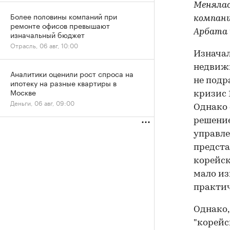
Менялась
Более половины компаний при
компани
ремонте офисов превышают
Арбата 
изначальный бюджет
Отрасль, 06 авг, 10:00
Изначал
недвижи
Аналитики оценили рост спроса на
не подр
ипотеку на разные квартиры в
Москве
кризис 
Деньги, 06 авг, 09:00
Однако 
решение
управле
предста
корейск
мало из
практич
Однако,
"корейс