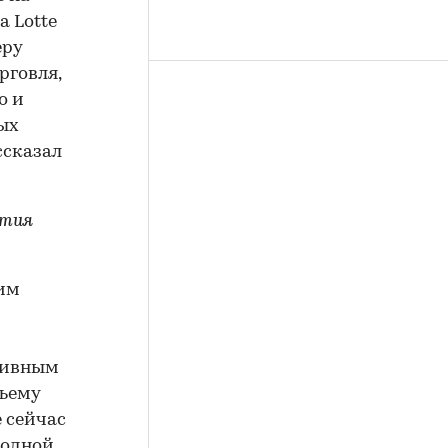
а Lotte
еру
рговля,
о и
ых
ссказал
ития
ким
ктивным
бъему
 сейчас
родной