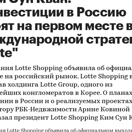
нвестиции в Россию
ят на первом месте 
ждународной страте
te"
ния Lotte Shopping объявила об офици
е на российский рынок. Lotte Shopping 
ав холдинга Lotte Group, одного из
ейших конгломератов в Корее. О плана
нии в России и о реализуемых проекта
тору РБК-Недвжимости Арине Ковиной
азал президент Lotte Shopping Ким Сун 
я Lotte Shopping объявила об официальном выход