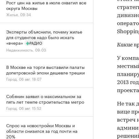
Рост цен на жилье в июле охватил все
округа Москвы
стратег
Жилье, 09:34
дивизио
операто
Эксперты объяснили, почему жилье
Shoppin
для студентов надо было искать
«вчера»
РАДИО
Какие п
Недвижимость, 09:03
У компа
В Москве на торги выставили палаты
местный
допетровской эпохи дешевле трешки
планиру
Город, 06 авг, 18:07
2013 год
проекта
Собянин заявил о максимальном за
пять лет темпе строительства метро
Не так 
Город, 06 авг, 15:52
вице пр
встреч 
Спрос на новостройки Москвы и
админис
области снизился за год почти на
20%
решений