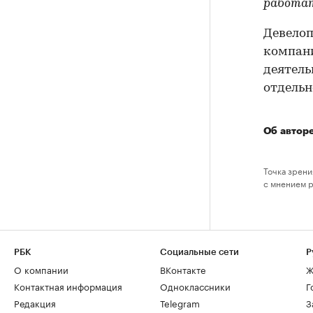
работа
Девелоп
компани
деятель
отдельн
Об автор
Точка зрени
с мнением 
РБК
Социальные сети
Р
О компании
ВКонтакте
Ж
Контактная информация
Одноклассники
Г
Редакция
Telegram
З