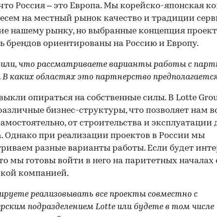
что Россия – это Европа. Мы корейско-японская к
есем на местный рынок качество и традиции серв
е нашему рынку, но выбранные концепция проект
ь брендов ориентированы на Россию и Европу.
рили, что рассматриваете варианты работы с пар
и. В каких областях это партнерство предполагаетс
ыкли опираться на собственные силы. В Lotte Gro
различные бизнес-структуры, что позволяет нам в
самостоятельно, от строительства и эксплуатации 
. Однако при реализации проектов в России мы
риваем разные варианты работы. Если будет инт
 то мы готовы войти в него на паритетных началах 
кой компанией.
ируете реализовывать все проекты совместно с
ерским подразделением Lotte или будете в том числе