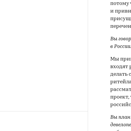
потому 
и привн
присущи
перечен
Вы гово
в Росси
Мы прив
входят 
делать 
ритейла
рассмат
проект,
российс
Вы план
девелоп