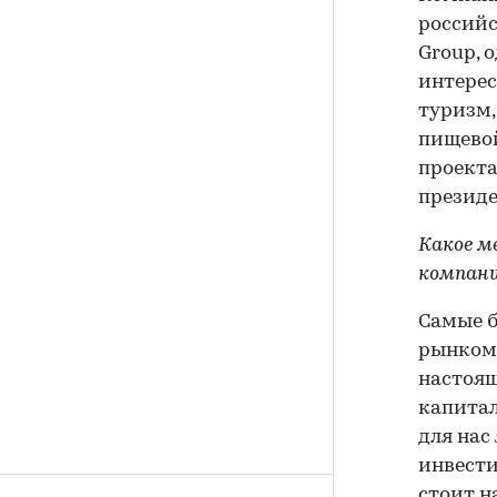
российс
Group, 
интерес
туризм,
пищевой
проекта
президе
Какое м
компан
Самые б
рынком.
настоя
капитал
для нас
инвести
стоит н