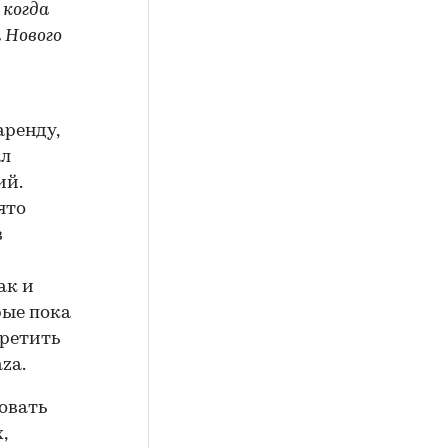
 когда
 Нового
аренду,
ал
ий.
ято
в
ак и
рые пока
третить
za.
овать
,