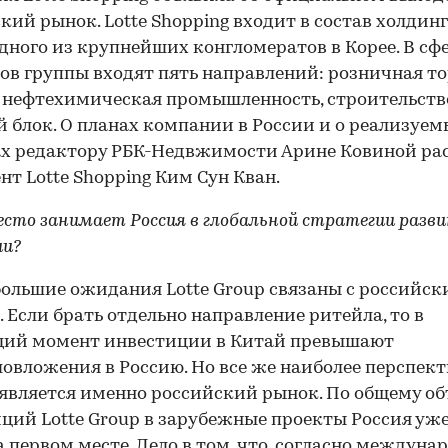
кий рынок. Lotte Shopping входит в состав холдинг
одного из крупнейших конгломератов в Корее. В сф
ов группы входят пять направлений: розничная то
 нефтехимическая промышленность, строительств
 блок. О планах компании в России и о реализуем
х редактору РБК-Недвжимости Арине Ковиной ра
нт Lotte Shopping Ким Сун Кван.
есто занимает Россия в глобальной стратегии разв
ии?
ольшие ожидания Lotte Group связаны с российс
 Если брать отдельно направление ритейла, то в
щий момент инвестиции в Китай превышают
овложения в Россию. Но все же наиболее перспе
 является именно российский рынок. По общему о
ций Lotte Group в зарубежные проекты Россия уже
а первом месте. Дело в том, что, согласно междуна