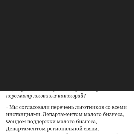
помещений, находящихся в частной
собственности или в аренде. Сначала таким
образом нашлось порядка 150 тыс. кв. м
свободных площадей, но когда стали их
инвентаризировать, оказалось, что из них мы
можем сдать в аренду только 12 тыс. кв. м. Ведь
много технических помещений - например,
техподвалов - которые нельзя сдавать в аренду.
Такую же работу мы сейчас проводим по другим
округам, и надеемся завершить ее в следующем
году.
- Департамент имущества уже завершил
пересмотр льготных категорий?
- Мы согласовали перечень льготников со всеми
инстанциями: Департаментом малого бизнеса,
Фондом поддержки малого бизнеса,
Департаментом региональной связи,