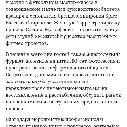
участие в футбольном мастер-классе и
товарищеском матче под руководством блогера-
вратаря и основателя бренда экипировки Spire
Евгения Спирякова. Женскую барре-тренировку
провела Самира Мустафаева — основательница
сети студий SM Stretching и автор масштабных
фитнес-проектов.
В течение всего дня гостей также ждали легкий
фуршет, полезные напитки, DJ-сет, фотосессия и
пространства для неформального общения.
Спортивная динамика сочеталась с эстетикой
закрытого клуба: участники могли
переключиться с интенсивной нагрузки на
восстановление и расслабление, обсудить рынок
и познакомиться с актуальным предложением
проекта.
00:00
/
00:00
Благодаря мероприятию профессионалы
отрасли познакомились с портретом жителей и