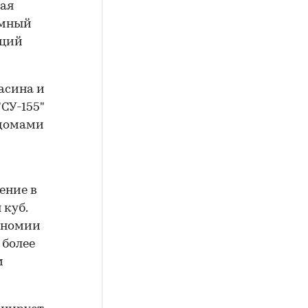
щая
емный
иций
асина и
СУ-155"
 домами
ение в
 куб.
тономии
 более
м