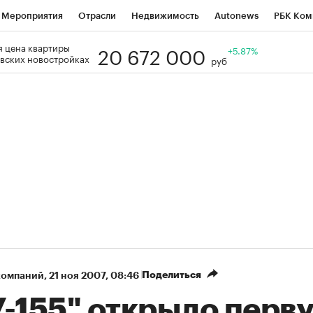
Мероприятия
Отрасли
Недвижимость
Autonews
РБК Ком
20 672 000
 цена квартиры
Образование
РБК Курсы
РБК Life
Тренды
+5.87%
Визионеры
Н
вских новостройках
руб
Дискуссионный клуб
Исследования
Кредитные рейтинги
Фр
Спецпроекты
Проверка контрагентов
Политика
Экономи
к наличной валюты
Поделиться
компаний
⁠,
21 ноя 2007, 08:46
У-155" открыло перв