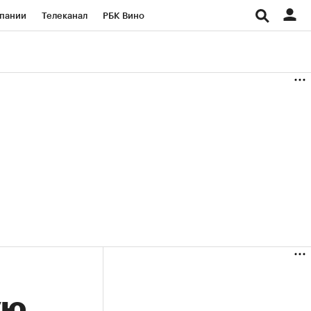
пании
Телеканал
РБК Вино
ациональные проекты
Город
аншизы
Газета
ка
Бизнес
ую