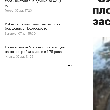
торги выставлена двушка за ₽32,6
млн
пл
Город, 07 авг, 17:20
зас
ИИ начал выписывать штрафы за
борщевик в Подмосковье
Загород, 07 авг, 15:30
Назван район Москвы с ростом цен
на новостройки в июле в 1,75 раза
Жилье, 07 авг, 13:55