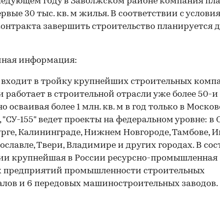
ледующем году в Заволжском районе компания пл
ервые 30 тыс. кв. м жилья. В соответствии с услови
онтракта завершить строительство планируется д
чная информация:
" входит в тройку крупнейших строительных комп
и работает в строительной отрасли уже более 50-и 
о осваивая более 1 млн. кв. м в год только в Моско
, "СУ-155" ведет проекты на федеральном уровне: в 
рге, Калининграде, Нижнем Новгороде, Тамбове, И
рославле, Твери, Владимире и других городах. В сос
и крупнейшая в России ресурсно-промышленная б
 предприятий промышленности строительных
лов и 6 передовых машиностроительных заводов.