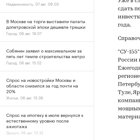
Уже в с
Недвижимость, 07 авг, 09:03
сдать п
инвестк
В Москве на торги выставили палаты
года.
допетровской эпохи дешевле трешки
Город, 06 авг, 18:07
Справо
Собянин заявил о максимальном за
"СУ-155
пять лет темпе строительства метро
России 
Город, 06 авг, 15:52
Ежегодн
регионе
Спрос на новостройки Москвы и
Петербу
области снизился за год почти на
20%
Туле, Я
Жилье, 06 авг, 15:39
компани
мощных
Спрос на ипотеку в июле вернулся к
материа
естественному уровню после
ажиотажа
Деньги, 06 авг, 13:32