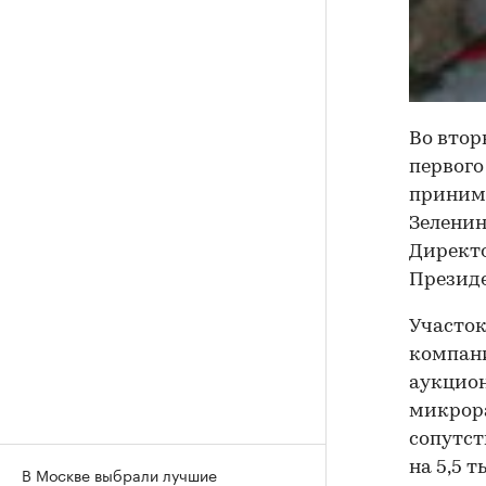
Во втор
первого
принима
Зеленин
Директо
Президе
Участок
компани
аукцион
микрора
сопутс
на 5,5 
В Москве выбрали лучшие