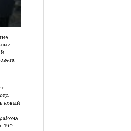
ытие
онии
ий
Совета
ри
года
ть новый
района
а 190