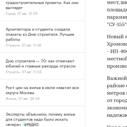
градостроительные проекты. Как они
мест, ш
выглядят
площадь
Город, 07 авг, 12:05
паркинг
"СУ-155"
Архитекторы и студенты создали
плакаты ко Дню строителя. Лучшие
Новый м
работы
Хромова
Отрасль, 07 авг, 11:36
- ИП-46
местной
Дню строителя — 70: как отмечают
юбилей и главные рекорды отрасли
произво
Отрасль, 07 авг, 11:04
Важной 
районе 
Рост цен на жилье в июле охватил все
округа Москвы
метров 
Жилье, 07 авг, 09:34
от горо
экономи
Эксперты объяснили, почему жилье
надежно
для студентов надо было искать
«вчера»
РАДИО