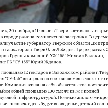
ник, 20 ноября, в 11 часов в Твери состоялось откр
 в городе района комплексной застройки. В церем
ли участие Губернатор Тверской области Дмитр
 и глава города Тверь Олег Лебедев, Председатель 
ров Группы компаний "СУ-155" Михаил Балакин,
нт ГК "СУ-155" Юрий Жданов.
 площадью 12 гектаров в Заволжском районе г. Тве
я "СУ-155" выиграла на состоявшемся в мае этого 
е. Компания взяла на себя обязательства построи
йон общей площадью 130 тысяч кв. м с полной
твующей инфраструктурой. Помимо жилого микро
тысяч человек, здесь будут возведены: детский сад н