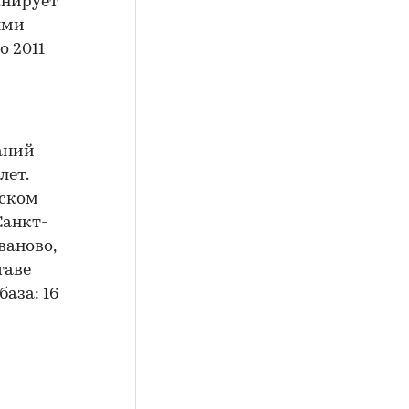
анирует
ями
о 2011
аний
лет.
вском
Санкт-
ваново,
таве
аза: 16