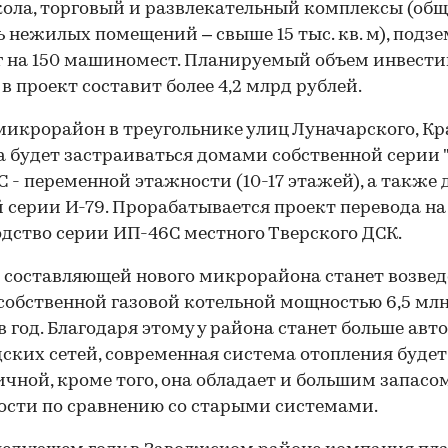
кола, торговый и развлекательный комплексы (об
 нежилых помещений – свыше 15 тыс. кв. м), подз
 на 150 машиномест. Планируемый объем инвест
 в проект составит более 4,2 млрд рублей.
икрорайон в треугольнике улиц Луначарского, Кр
 будет застраиваться домами собственной серии "
С - переменной этажности (10-17 этажей), а также
 серии И-79. Прорабатывается проект перевода на
дство серии ИП-46С местного Тверского ДСК.
составляющей нового микрорайона станет возвед
собственной газовой котельной мощностью 6,5 млн
в год. Благодаря этому у района станет больше ав
дских сетей, современная система отопления будет
чной, кроме того, она обладает и большим запасо
сти по сравнению со старыми системами.