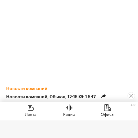
Новости компаний
Новости компаний
⁠,
09 июл, 12:15
1 547
ЖК «Светский лес» от ГК
Лента
Радио
Офисы
ТОЧНО стал лидером по
продажам на рынке