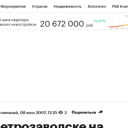
Мероприятия
Отрасли
Недвижимость
Autonews
РБК Ком
20 672 000
 цена квартиры
 РБК
РБК Образование
РБК Курсы
РБК Life
+5.87%
Тренды
Виз
вских новостройках
руб
ь
Крипто
РБК Бизнес-среда
Дискуссионный клуб
Исследо
зета
Спецпроекты СПб
Конференции СПб
Спецпроекты
кономика
Бизнес
Технологии и медиа
Финансы
Рынок на
(+87,06%)
(+31,87%)
 450
АФК «Система» ₽12
Купить
Ку
ПСБ к 29.07.27
прогноз БКС к 15.07.27
Поделиться
компаний
⁠,
08 июн 2007, 17:25
3
Петрозаводске на