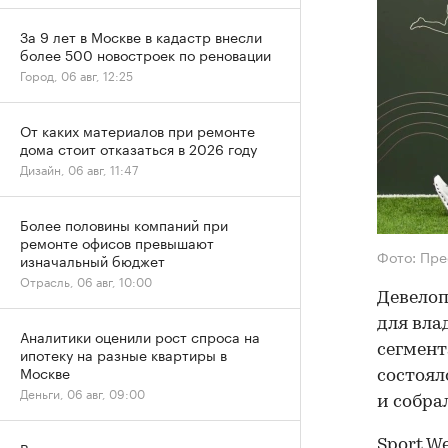
За 9 лет в Москве в кадастр внесли
более 500 новостроек по реновации
Город, 06 авг, 12:25
От каких материалов при ремонте
дома стоит отказаться в 2026 году
Дизайн, 06 авг, 11:47
Более половины компаний при
ремонте офисов превышают
Фото: Пре
изначальный бюджет
Отрасль, 06 авг, 10:00
Девелоп
для вла
Аналитики оценили рост спроса на
сегмент
ипотеку на разные квартиры в
Москве
состоял
Деньги, 06 авг, 09:00
и собрал
Sport W