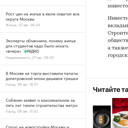
инвесто
Рост цен на жилье в июле охватил все
округа Москвы
Инвести
Жилье, 07 авг, 09:34
вкладыв
Строите
Эксперты объяснили, почему жилье
обществ
для студентов надо было искать
а также
«вчера»
РАДИО
городск
Недвижимость, 07 авг, 09:03
В Москве на торги выставили палаты
допетровской эпохи дешевле трешки
Город, 06 авг, 18:07
Читайте т
Собянин заявил о максимальном за
пять лет темпе строительства метро
Город, 06 авг, 15:52
Спрос на новостройки Москвы и