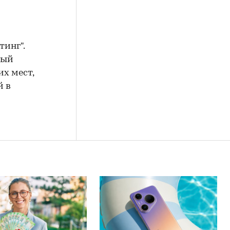
инг".
вый
х мест,
й в