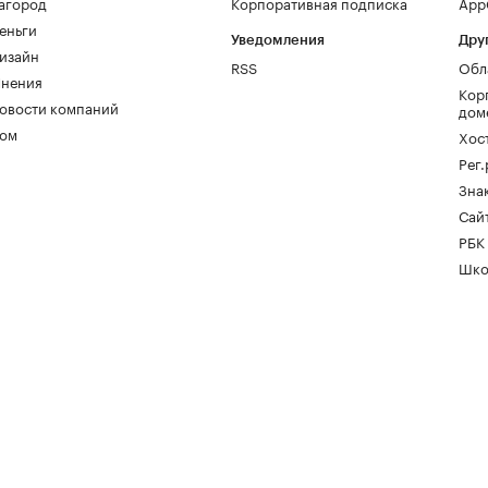
агород
Корпоративная подписка
AppG
еньги
Уведомления
Дру
изайн
RSS
Обл
нения
Кор
овости компаний
дом
ом
Хос
Рег
Зна
Сайт
РБК
Шко