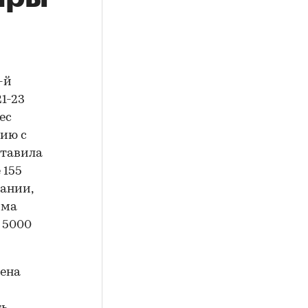
-й
1-23
ес
нию с
ставила
 155
мании,
мма
 5000
чена