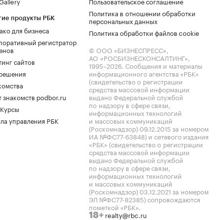
allery
Пользовательское соглашение
Политика в отношении обработки
гие продукты РБК
персональных данных
ако для бизнеса
Политика обработки файлов cookie
поративный регистратор
енов
© ООО «БИЗНЕСПРЕСС»,
АО «РОСБИЗНЕСКОНСАЛТИНГ»,
тинг сайтов
1995–2026
. Сообщения и материалы
.решения
информационного агентства «РБК»
(свидетельство о регистрации
комства
средства массовой информации
 знакомств podbor.ru
выдано Федеральной службой
по надзору в сфере связи,
 Курсы
информационных технологий
ла управления РБК
и массовых коммуникаций
(Роскомнадзор) 09.12.2015 за номером
ИА №ФС77-63848) и сетевого издания
«РБК» (свидетельство о регистрации
средства массовой информации
выдано Федеральной службой
по надзору в сфере связи,
информационных технологий
и массовых коммуникаций
(Роскомнадзор) 03.12.2021 за номером
ЭЛ №ФС77-82385) сопровождаются
пометкой «РБК».
realty@rbc.ru
18+