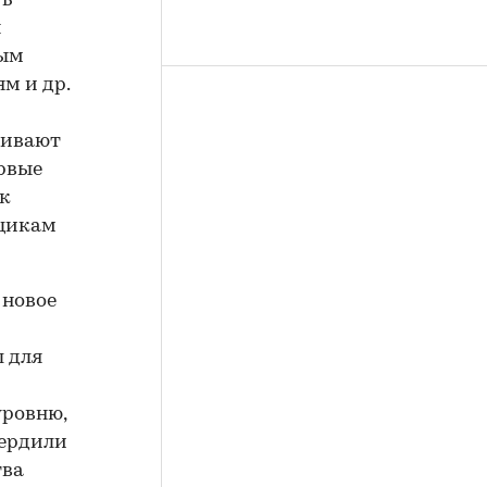
ть
ы
ным
м и др.
ливают
рвые
ак
вщикам
 новое
л для
ровню,
вердили
тва