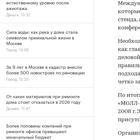
естественному уровню после
Междуна
ажиотажа
которые
Деньги, 13:32
стенда,
конфер
Сила воды: как река у дома стала
символом премиальной жизни в
Необход
Москве
Город, 13:05
как гла
деловой
правил
За 9 лет в Москве в кадастр внесли
более 500 новостроек по реновации
подхода
Город, 12:25
четко з
От каких материалов при ремонте
По итог
дома стоит отказаться в 2026 году
«МОЛЛ-2
Дизайн, 11:47
2008 г.
присутс
Более половины компаний при
ремонте офисов превышают
Организ
изначальный бюджет