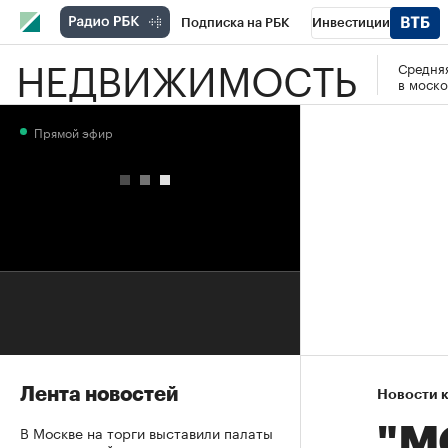
Подписка на РБК
Инвестиции
НЕДВИЖИМОСТЬ
Средняя
РБК Вино
Спорт
Школа управления
в моско
Национальные проекты
Город
Стил
Прямой эфир
Кредитные рейтинги
Франшизы
Га
Проверка контрагентов
Политика
Э
Лента новостей
Новости 
В Москве на торги выставили палаты
"М