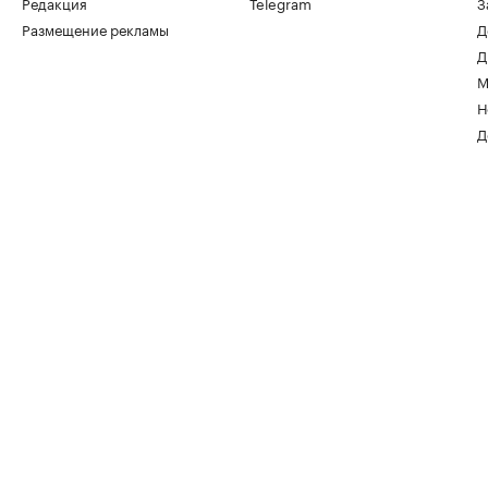
Редакция
Telegram
З
Размещение рекламы
Д
Гибель рабочего на стройплощадке:
Д
когда отвечает руководитель
М
Мнения, 05 авг, 13:29
Н
Д
Кто из пенсионеров имеет право не
платить налог за квартиру и дачу
Деньги, 05 авг, 12:15