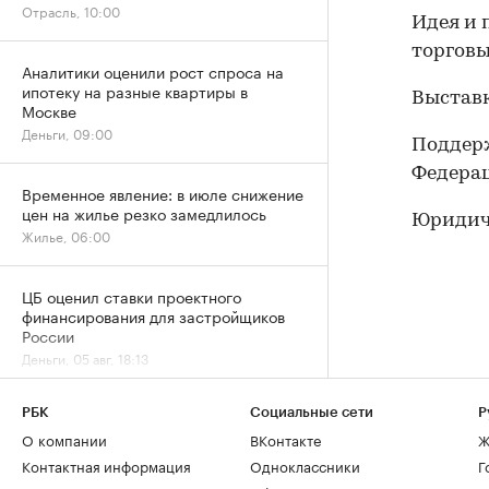
Отрасль, 10:00
Идея и 
торговы
Аналитики оценили рост спроса на
ипотеку на разные квартиры в
Выставк
Москве
Деньги, 09:00
Поддер
Федерац
Временное явление: в июле снижение
цен на жилье резко замедлилось
Юридиче
Жилье, 06:00
ЦБ оценил ставки проектного
финансирования для застройщиков
России
Деньги, 05 авг, 18:13
РБК
Социальные сети
Р
«Домклик» отметил
перераспределение ипотечного
О компании
ВКонтакте
Ж
спроса в сторону вторички
Контактная информация
Одноклассники
Г
Деньги, 05 авг, 15:13