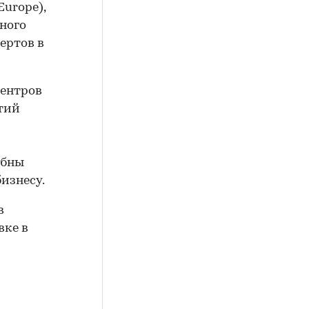
urope),
ного
ертов в
центров
тий
обны
изнесу.
в
вке в