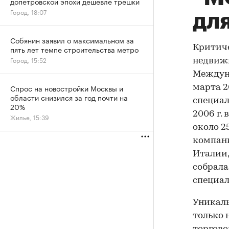
допетровской эпохи дешевле трешки
Город, 18:07
дл
Собянин заявил о максимальном за
Критиче
пять лет темпе строительства метро
Город, 15:52
недвижи
Междуна
Спрос на новостройки Москвы и
марта 2
области снизился за год почти на
специал
20%
2006 г.
Жилье, 15:39
около 2
компани
Италии,
собрала
специал
Уникаль
только 