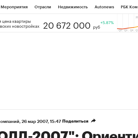
Мероприятия
Отрасли
Недвижимость
Autonews
РБК Ком
20 672 000
 цена квартиры
 РБК
РБК Образование
РБК Курсы
РБК Life
+5.87%
Тренды
Виз
вских новостройках
руб
ь
Крипто
РБК Бизнес-среда
Дискуссионный клуб
Исследо
зета
Спецпроекты СПб
Конференции СПб
Спецпроекты
кономика
Бизнес
Технологии и медиа
Финансы
Рынок на
Поделиться
компаний
⁠,
26 мар 2007, 15:47
ОЛЛ-2007": Ориент