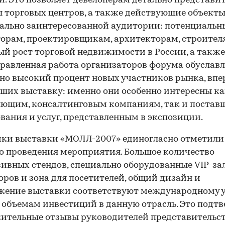
й. Это позволяет девелоперам детально представи
 торговых центров, а также действующие объект
ально заинтересованной аудитории: потенциаль
орам, проектировщикам, архитекторам, строителя
й рост торговой недвижимости в России, а также
равленная работа организаторов форума обуслав
но высокий процент новых участников рынка, впе
ших выставку: именно они особенно интересны к
яющим, консалтинговым компаниям, так и поста
вания и услуг, представленным в экспозиции.
ки выставки «МОЛЛ-2007» единогласно отметили
о проведения мероприятия. Большое количество
ивных стендов, специально оборудованные VIP-за
оров и зона для посетителей, общий дизайн и
жение выставки соответствуют международному у
 объемам инвестиций в данную отрасль. Это подт
ительные отзывы руководителей представительс