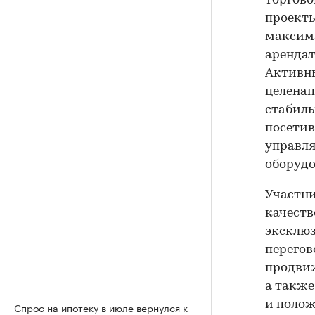
торгово
проекты
максим
арендат
Активны
целенап
стабиль
посетив
управл
оборудо
Участни
качеств
эксклюз
перегов
продви
а также
и полож
Спрос на ипотеку в июле вернулся к