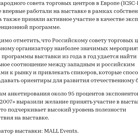
родного совета торговых центров в Европе (ICSC-E
 впервые работали на выставке в рамках собствен
 а также приняли активное участие в качестве эксп
енционной программе.
имо отметить, что Российскому совету торговых 
вному организатору наиболее значимых мероприя
 программы выставки из года в год удается найти
ьное соотношение между западным и российским
ми к рынку и привлекать спикеров, которые спос
адавать ориентиры для развития отечественному б
ам анкетирования около 95 процентов экспоненто
007» выразили желание принять участие в выста
 Это подчеркивает высокий уровень полезности
твия на выставке.
атор выставки: MALL Events.