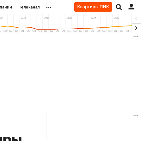
...
пании
Телеканал
ионеры
вания
личной валюты
иры